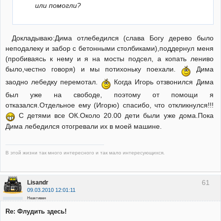
или помогли?
Докладываю:Дима отлебедился (слава Богу дерево было
неподалеку и забор с бетонными столбиками),поддернул меня
(пробиваясь к нему и я на мосты подсел, а копать лениво
было,честно говоря) и мы потихоньку поехали.
Дима
заодно лебедку перемотал.
Когда Игорь отзвонился Дима
был уже на свободе, поэтому от помощи я
отказался.Отдельное ему (Игорю) спасибо, что откликнулся!!!
С детями все ОК.Около 20.00 дети были уже дома.Пока
Дима лебедился отогревали их в моей машине.
В этой жизни так много интересного и так мало интересующихся.
61
Lisandr
09.03.2010 12:01:11
Неактивен
Re: Флудить здесь!