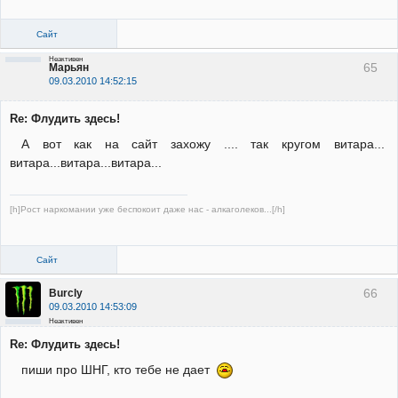
Сайт
Неактивен
65
Марьян
09.03.2010 14:52:15
Re: Флудить здесь!
А вот как на сайт захожу .... так кругом витара...
витара...витара...витара...
[h]Рост наркомании уже беспокоит даже нас - алкаголеков...[/h]
Сайт
66
Burcly
09.03.2010 14:53:09
Неактивен
Re: Флудить здесь!
пиши про ШНГ, кто тебе не дает