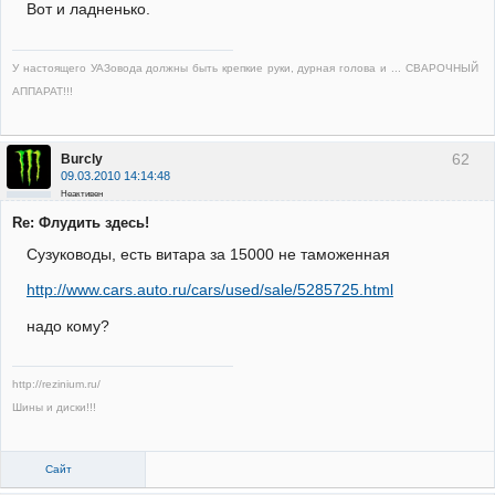
Вот и ладненько.
У настоящего УАЗовода должны быть крепкие руки, дурная голова и ... СВАРОЧНЫЙ
АППАРАТ!!!
62
Burcly
09.03.2010 14:14:48
Неактивен
Re: Флудить здесь!
Сузуководы, есть витара за 15000 не таможенная
http://www.cars.auto.ru/cars/used/sale/5285725.html
надо кому?
http://rezinium.ru/
Шины и диски!!!
Сайт