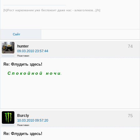
[h]Рост наркомании уже беспокоит даже нас - алкаголеков...[/h]
Сайт
74
hunter
09.03.2010 23:57:44
Неактивен
Re: Флудить здесь!
С п о к о й н о й н о ч и
.
75
Burcly
10.03.2010 09:57:20
Неактивен
Re: Флудить здесь!