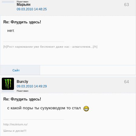
Неактивен
63
Марьян
09.03.2010 14:48:25
Re: Флудить здесь!
нет.
[h]Рост наркомании уже беспокоит даже нас - алкаголеков...[/h]
Сайт
64
Burcly
09.03.2010 14:49:29
Неактивен
Re: Флудить здесь!
с какой поры ты сузуководом то стал
http://rezinium.ru/
Шины и диски!!!