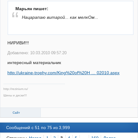
Марьян пишет:
Нацарапаю витарой... как мелкОм...
НИРИВИ!!!
Добавлено: 10.03.2010 09:57:20
интересный материальчик
http://ukraine-trophy.com/King%20of%20H … 02010.aspx
http://rezinium.ru/
Шины и диски!!!
Сайт
Сообщений с 51 по 75 из 3,999