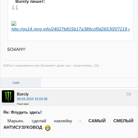
Burcly пишет:
БОйАН!!!
[h]Рост наркомании уже беспокоит даже нас - алкаголеков...[/h]
Сайт
70
Burcly
09.03.2010 15:03:36
Неактивен
Re: Флудить здесь!
Марьян, сделай наклейку -
САМЫЙ СМЕЛЫЙ
АНТИСУЗУКОВОД