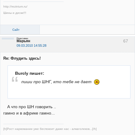
http://rezinium.ru/
Шины и диски!!!
Сайт
Неактивен
67
Марьян
09.03.2010 14:55:28
Re: Флудить здесь!
Burcly пишет:
пиши про ШНГ, кто тебе не дает
А что про ШН говорить ..
гамно и в африке гамно...
[h]Рост наркомании уже беспокоит даже нас - алкаголеков...[/h]