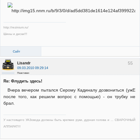
http://rezinium.ru/
Шины и диски!!!
Сайт
55
Lisandr
09.03.2010 09:29:14
Неактивен
Re: Флудить здесь!
Вчера вечером пытался Серому Кадиналу дозвониться (ужЕ
после того, как решили вопрос с помощью) - он трубку не
брал.
У настоящего УАЗовода должны быть крепкие руки, дурная голова и ... СВАРОЧНЫЙ
АППАРАТ!!!