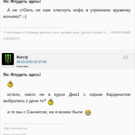
Re: Флудить здесь!
А не стОить ли нам плеснуть кофе в утреннюю кружечку
коньяка? ;-)
У настоящего УАЗовода должны быть крепкие руки, дурная голова и ... СВАРОЧНЫЙ
АППАРАТ!!!
52
Burcly
08.03.2010 22:37:45
Неактивен
Re: Флудить здесь!
кстати, никто не в курсе Дим1 с серым Кардинатом
выбрались с дачи то?
а то мы с Санчесом, не в можах были
http://rezinium.ru/
Шины и диски!!!