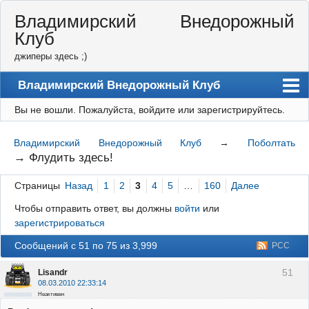
Владимирский Внедорожный
Клуб
джиперы здесь ;)
Владимирский Внедорожный Клуб
Вы не вошли.
Пожалуйста, войдите или зарегистрируйтесь.
Форум
Правила
Владимирский Внедорожный Клуб
→
Поболтать
→
Флудить здесь!
Регистрация
Страницы
Назад
1
2
3
4
5
…
160
Далее
Вход
Чтобы отправить ответ, вы должны
войти
или
зарегистрироваться
Сообщений с 51 по 75 из 3,999
РСС
51
Lisandr
08.03.2010 22:33:14
Неактивен