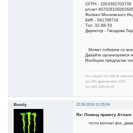
ОГРН - 1053302703739
р/счет 40702810600260
Филиал Московского Ин
БИК - 041708716
Тел. 32-88-33
Директор - Гвоздева Л
Может соберем со всех
Давайте организуемся и
Вообщем предлагаю по
Кто говорит что ИЖ не говномес
ася 481-двасемьпять-О65
тел 92О-62О-63-42
Burcly
22.06.2010 13:25:54
Re: Помощ приюту Атлант
чтото молчат все, дав