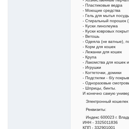
- Хозяйственные перчатк
- Пластиковые ведра
- Моющие средства
- Гель для мытья посуд
- Стиральный порошок 
- Куски линолеума
- Куски ковровых покры
- Ветошь
- Одеяла (не ватные), 
- Корм для кошек
- Лежанки для кошек
- Крупа
- Лакомства для кошек и
- Игрушки
- Когтеточки, домики
- Подстилки - б/у покры
- Одноразовые смотров
- Шприцы, бинты.
И конечно самую униве
Электронный кошелек
Реквизиты:
Индекс 600023 г. Влад
ИНН - 3325011836
КПП - 332901001