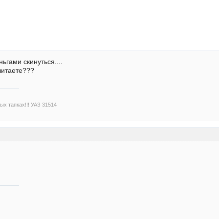
ьгами скинуться....
читаете???
х тапках!!! УАЗ 31514