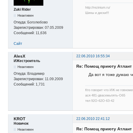
http://rezinium.ru/
Zuki Rider
Шины и диски!!!
Неактивен
Откуда:
Боголюбово
Зарегистрирован:
07.05.2009
Сообщений:
11,636
Сайт
AlesX
22.06.2010 16:55:34
ИЖестроитель
Re: Помощ приюту Атлант
Неактивен
Откуда:
Владимир
Да вот я тоже думаю ч
Зарегистрирован:
11.09.2009
Сообщений:
1,731
Кто говорит что ИЖ не говномес
ася 481-двасемьпять-О65
тел 92О-62О-63-42
KROT
22.06.2010 22:41:12
Новичок
Re: Помощ приюту Атлант
Неактивен