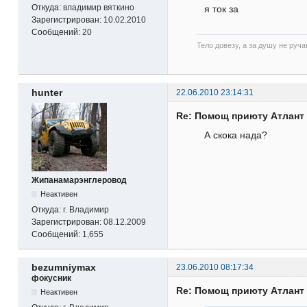
Откуда:
владимир вяткино
я ток за
Зарегистрирован:
10.02.2010
Сообщений:
20
Тело довезу, а за душу не руч
hunter
22.06.2010 23:14:31
Re: Помощ приюту Атлант
А скока нада?
Жипанамарэнглеровод
Неактивен
Откуда:
г. Владимир
Зарегистрирован:
08.12.2009
Сообщений:
1,655
bezumniymax
23.06.2010 08:17:34
фокусник
Re: Помощ приюту Атлант
Неактивен