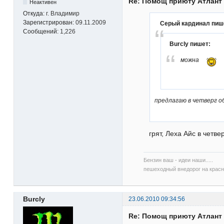
Re: Помощ приюту Атлант
Неактивен
Откуда:
г. Владимир
Зарегистрирован:
09.11.2009
Серый кардинал пиш
Сообщений:
1,226
Burcly пишет:
можна
предлагаю в четверг о
грят, Леха Айс в четве
Бензин ваш - идеи наши.....
пешеходный внедорог на красны
Burcly
23.06.2010 09:34:56
Re: Помощ приюту Атлант