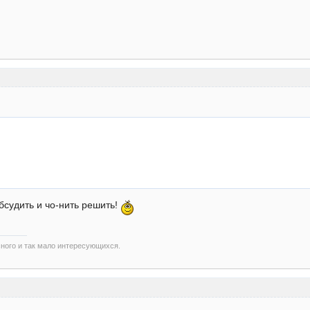
бсудить и чо-нить решить!
сного и так мало интересующихся.