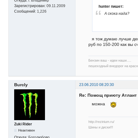
Откуда:
г. Владимир
Зарегистрирован:
09.11.2009
hunter пишет:
Сообщений:
1,226
А скока нада?
я тож думаю лучше ден
руб по 150-200 как вы с
Бензин ваш - идеи наши.....
пешеходный внедорог на красны
Burcly
23.06.2010 08:20:30
Re: Помощ приюту Атлант
можна
http://rezinium.ru/
Zuki Rider
Шины и диски!!!
Неактивен
Откуда:
Боголюбово