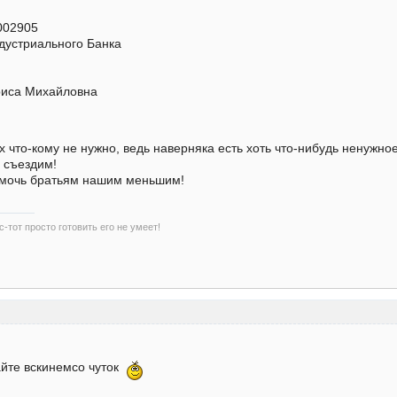
002905
дустриального Банка
ариса Михайловна
 что-кому не нужно, ведь наверняка есть хоть что-нибудь ненужное,
 съездим!
мочь братьям нашим меньшим!
-тот просто готовить его не умеет!
айте вскинемсо чуток