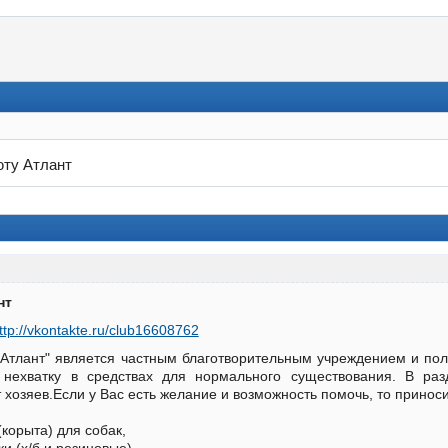
ту Атлант
нт
ttp://vkontakte.ru/club16608762
Атлант" является частным благотворительным учреждением и пол
 нехватку в средствах для нормального существования. В р
 хозяев.Если у Вас есть желание и возможность помочь, то прино
корыта) для собак,