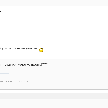
ет:
бсудить и чо-нить решить!
рг покатухи хочет устроить!???
х тапках!!! УАЗ 31514