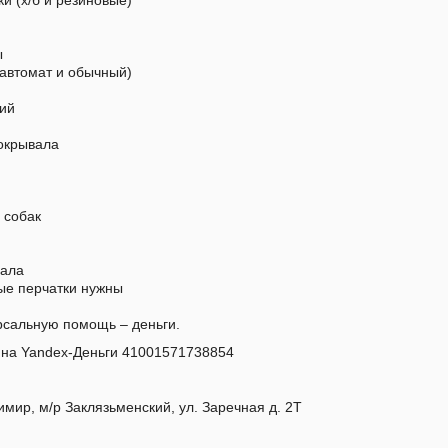
и (х/б и резиновые)
ы
(автомат и обычный)
тий
покрывала
 собак
вала
ые перчатки нужны
рсальную помощь – деньги.
 на Yandex-Деньги 41001571738854
имир, м/р Заклязьменский, ул. Заречная д. 2Т