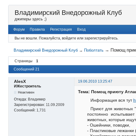
Владимирский Внедорожный Клуб
джиперы здесь ;)
Форум
Правила
Регистрация
Вход
Вы не вошли.
Пожалуйста, войдите или зарегистрируйтесь.
→
Помощ прию
Владимирский Внедорожный Клуб
→
Поболтать
Страницы
1
Сообщений 21
AlesX
19.06.2010 13:25:47
ИЖестроитель
Тема: Помощ приюту Атла
Неактивен
Откуда:
Владимир
Информация вся тут
h
Зарегистрирован:
11.09.2009
Приют для животных "
Сообщений:
1,731
постоянно испытывает
животных, которые ищут
- Ошейники, поводки,
- Пластиковые лежанки (