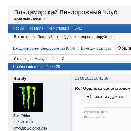
Владимирский Внедорожный Клуб
джиперы здесь ;)
Форум
Правила
Регистрация
Вход
Вы не вошли.
Пожалуйста, войдите или зарегистрируйтесь.
→
Обшив
Владимирский Внедорожный Клуб
→
Болгарка/Сварка
Страницы
Назад
1
2
Сообщений с 26 по 29 из 29
Burcly
13.08.2012 10:42:38
Re: Обшивка салона алю
+1 тоже так думаю
http://rezinium.ru/
Zuki Rider
Шины и диски!!!
Неактивен
Откуда:
Боголюбово