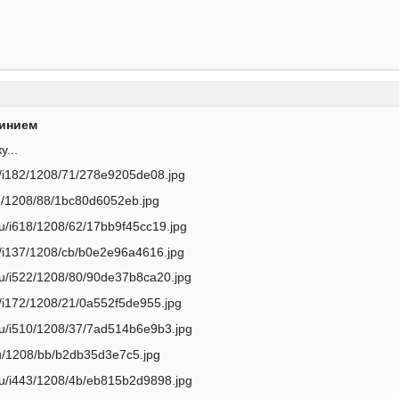
минием
у...