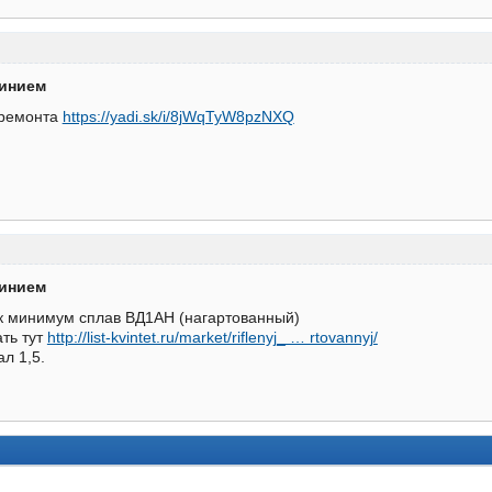
минием
 ремонта
https://yadi.sk/i/8jWqTyW8pzNXQ
минием
к минимум сплав ВД1АН (нагартованный)
ть тут
http://list-kvintet.ru/market/riflenyj_ … rtovannyj/
ал 1,5.