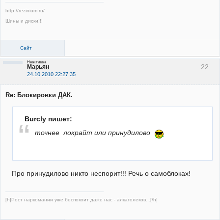
http://rezinium.ru/
Шины и диски!!!
Сайт
Неактивен
22
Марьян
24.10.2010 22:27:35
Re: Блокировки ДАК.
Burcly пишет:
точнее локрайт или принудилово
Про принудилово никто неспорит!!! Речь о самоблоках!
[h]Рост наркомании уже беспокоит даже нас - алкаголеков...[/h]