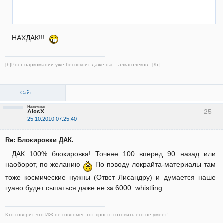
НАХДАК!!!
[h]Рост наркомании уже беспокоит даже нас - алкаголеков...[/h]
Сайт
Неактивен
25
AlesX
25.10.2010 07:25:40
Re: Блокировки ДАК.
ДАК 100% блокировка! Точнее 100 вперед 90 назад или
наоборот, по желанию
По поводу локрайта-материалы там
тоже космические нужны (Ответ Лисандру) и думается наше
гуано будет сыпаться даже не за 6000 :whistling:
Кто говорит что ИЖ не говномес-тот просто готовить его не умеет!