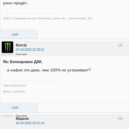
рано придёт...
[h]Рост наркомании уже беспокоит даже нас - алкаголеков...[/h]
Сайт
19
Burcly
24.10.2010 22:20:21
Неактивен
Re: Блокировки ДАК.
а нафик эти даки, чем 100% не устраивает?
http://rezinium.ru/
Шины и диски!!!
Сайт
Неактивен
20
Марьян
24.10.2010 22:21:14