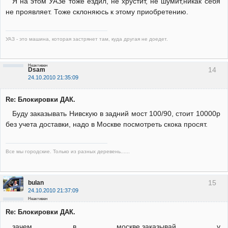
Я на этом УАЗе тоже ездил, не хрустит, не шумит,никак себя
не проявляет. Тоже склоняюсь к этому приобретению.
УАЗ - это машина, которая застрянет там, куда другая не доедет.
Неактивен
14
Dsam
24.10.2010 21:35:09
Re: Блокировки ДАК.
Буду заказывать Нивскую в задний мост 100/90, стоит 10000р
без учета доставки, надо в Москве посмотреть скока просят.
Все мы городские. Только из разных деревень......
15
bulan
24.10.2010 21:37:09
Неактивен
Re: Блокировки ДАК.
зачем в москве,заказывай у