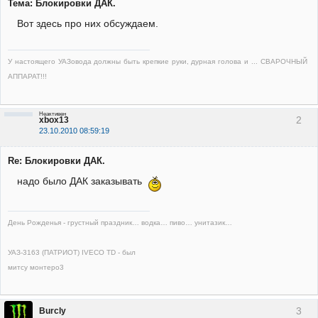
Тема: Блокировки ДАК.
Вот здесь про них обсуждаем.
У настоящего УАЗовода должны быть крепкие руки, дурная голова и ... СВАРОЧНЫЙ
АППАРАТ!!!
Неактивен
2
xbox13
23.10.2010 08:59:19
Re: Блокировки ДАК.
надо было ДАК заказывать
День Рожденья - грустный праздник… водка… пиво… унитазик…
УАЗ-3163 (ПАТРИОТ) IVECO TD - был
митсу монтеро3
3
Burcly