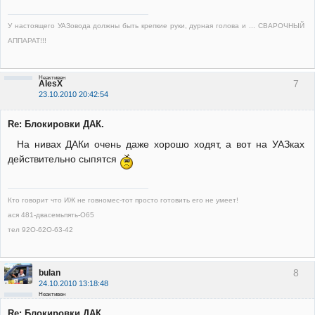
У настоящего УАЗовода должны быть крепкие руки, дурная голова и ... СВАРОЧНЫЙ
АППАРАТ!!!
Неактивен
7
AlesX
23.10.2010 20:42:54
Re: Блокировки ДАК.
На нивах ДАКи очень даже хорошо ходят, а вот на УАЗках
действительно сыпятся
Кто говорит что ИЖ не говномес-тот просто готовить его не умеет!
ася 481-двасемьпять-О65
тел 92О-62О-63-42
8
bulan
24.10.2010 13:18:48
Неактивен
Re: Блокировки ДАК.