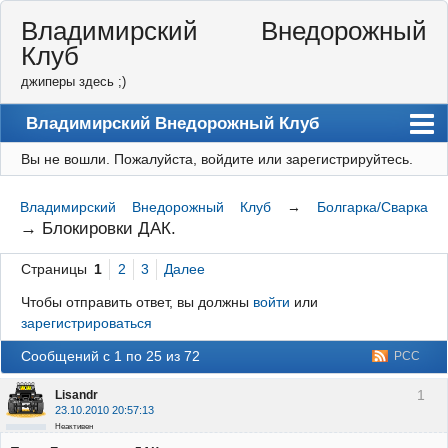
Владимирский Внедорожный
Клуб
джиперы здесь ;)
Владимирский Внедорожный Клуб
Вы не вошли.
Пожалуйста, войдите или зарегистрируйтесь.
Форум
Правила
Владимирский Внедорожный Клуб
→
Болгарка/Сварка
→
Блокировки ДАК.
Регистрация
Страницы
1
2
3
Далее
Вход
Чтобы отправить ответ, вы должны
войти
или
зарегистрироваться
Сообщений с 1 по 25 из 72
РСС
1
Lisandr
23.10.2010 20:57:13
Неактивен