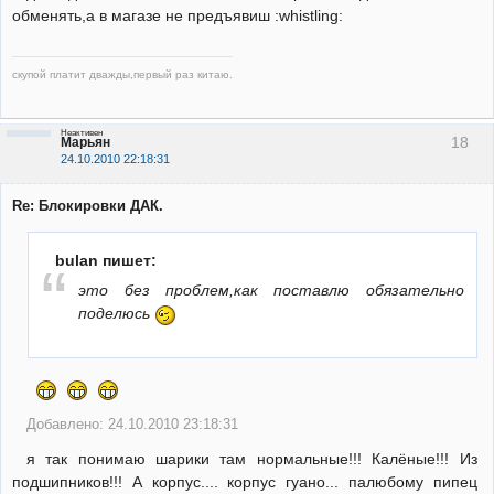
обменять,а в магазе не предъявиш :whistling:
скупой платит дважды,первый раз китаю.
Неактивен
18
Марьян
24.10.2010 22:18:31
Re: Блокировки ДАК.
bulan пишет:
это без проблем,как поставлю обязательно
поделюсь
Добавлено: 24.10.2010 23:18:31
я так понимаю шарики там нормальные!!! Калёные!!! Из
подшипников!!! А корпус.... корпус гуано... палюбому пипец