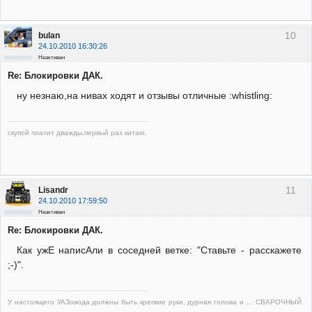
10
bulan
24.10.2010 16:30:26
Неактивен
Re: Блокировки ДАК.
ну незнаю,на нивах ходят и отзывы отличные :whistling:
скупой платит дважды,первый раз китаю.
11
Lisandr
24.10.2010 17:59:50
Неактивен
Re: Блокировки ДАК.
Как ужЕ написАли в соседней ветке: "Ставьте - расскажете
;-)".
У настоящего УАЗовода должны быть крепкие руки, дурная голова и ... СВАРОЧНЫЙ