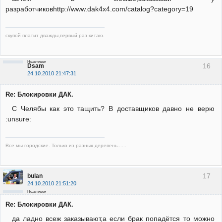
разработчиковhttp://www.dak4x4.com/catalog?category=19
скупой платит дважды,первый раз китаю.
Неактивен
16
Dsam
24.10.2010 21:47:31
Re: Блокировки ДАК.
С Челябы как это тащить? В доставщиков давно не верю
:unsure:
Все мы городские. Только из разных деревень......
17
bulan
24.10.2010 21:51:20
Неактивен
Re: Блокировки ДАК.
да ладно всеж заказывают,а если брак попадётся то можно