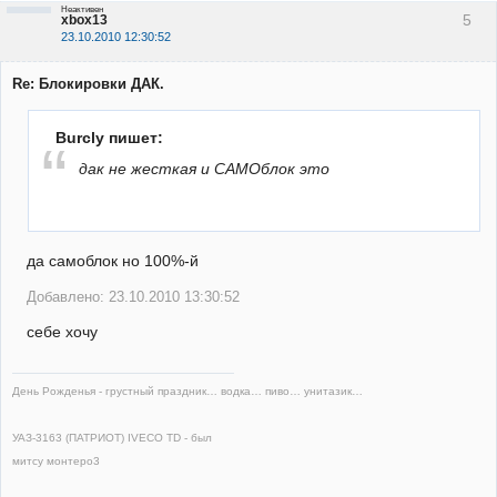
Неактивен
5
xbox13
23.10.2010 12:30:52
Re: Блокировки ДАК.
Burcly пишет:
дак не жесткая и САМОблок это
да самоблок но 100%-й
Добавлено: 23.10.2010 13:30:52
себе хочу
День Рожденья - грустный праздник… водка… пиво… унитазик…
УАЗ-3163 (ПАТРИОТ) IVECO TD - был
митсу монтеро3