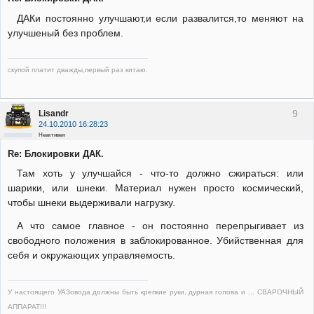
ДАКи постоянно улучшают,и если развалится,то меняют на
улучшеный без проблем.
скупой платит дважды,первый раз китаю.
9
Lisandr
24.10.2010 16:28:23
Неактивен
Re: Блокировки ДАК.
Там хоть у улучшайся - что-то должно сжираться: или
шарики, или шнеки. Материал нужен просто космический,
чтобы шнеки выдерживали нагрузку.
А что самое главное - он постоянно перепрыгивает из
свободного положения в заблокированное. Убийственная для
себя и окружающих управляемость.
У настоящего УАЗовода должны быть крепкие руки, дурная голова и ... СВАРОЧНЫЙ
АППАРАТ!!!