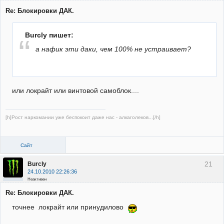
Re: Блокировки ДАК.
Burcly пишет:
а нафик эти даки, чем 100% не устраивает?
или локрайт или винтовой самоблок....
[h]Рост наркомании уже беспокоит даже нас - алкаголеков...[/h]
Сайт
21
Burcly
24.10.2010 22:26:36
Неактивен
Re: Блокировки ДАК.
точнее локрайт или принудилово