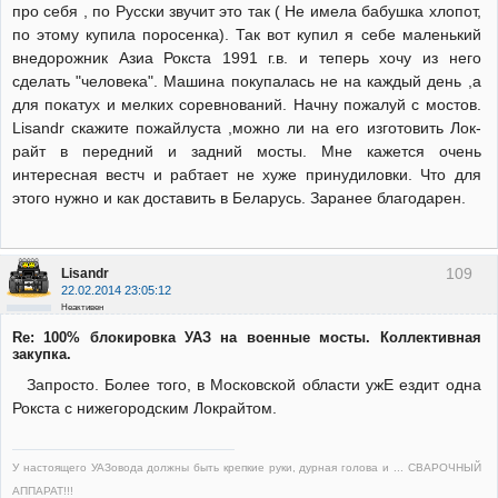
про себя , по Русски звучит это так ( Не имела бабушка хлопот,
по этому купила поросенка). Так вот купил я себе маленький
внедорожник Азиа Рокста 1991 г.в. и теперь хочу из него
сделать "человека". Машина покупалась не на каждый день ,а
для покатух и мелких соревнований. Начну пожалуй с мостов.
Lisandr скажите пожайлуста ,можно ли на его изготовить Лок-
райт в передний и задний мосты. Мне кажется очень
интересная вестч и рабтает не хуже принудиловки. Что для
этого нужно и как доставить в Беларусь. Заранее благодарен.
109
Lisandr
22.02.2014 23:05:12
Неактивен
Re: 100% блокировка УАЗ на военные мосты. Коллективная
закупка.
Запросто. Более того, в Московской области ужЕ ездит одна
Рокста с нижегородским Локрайтом.
У настоящего УАЗовода должны быть крепкие руки, дурная голова и ... СВАРОЧНЫЙ
АППАРАТ!!!