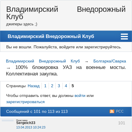
Владимирский Внедорожный
Клуб
джиперы здесь ;)
Владимирский Внедорожный Клуб
Вы не вошли.
Пожалуйста, войдите или зарегистрируйтесь.
Форум
Правила
Владимирский Внедорожный Клуб
→
Болгарка/Сварка
→
100% блокировка УАЗ на военные мосты.
Регистрация
Коллективная закупка.
Вход
Страницы
Назад
1
2
3
4
5
Чтобы отправить ответ, вы должны
войти
или
зарегистрироваться
Сообщений с 101 по 113 из 113
РСС
Неактивен
101
Sergeich33
13.04.2013 10:24:23