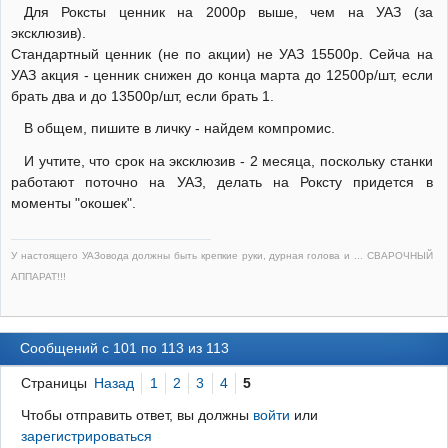
Для Роксты ценник на 2000р выше, чем на УАЗ (за
эксклюзив).
Стандартный ценник (не по акции) не УАЗ 15500р. Сейча на
УАЗ акция - ценник снижен до конца марта до 12500р/шт, если
брать два и до 13500р/шт, если брать 1.
В общем, пишите в личку - найдем компромис.
И учтите, что срок на эксклюзив - 2 месяца, поскольку станки
работают поточно на УАЗ, делать на Роксту придется в
моменты "окошек".
У настоящего УАЗовода должны быть крепкие руки, дурная голова и ... СВАРОЧНЫЙ
АППАРАТ!!!
Сообщений с 101 по 113 из 113
Страницы
Назад
1
2
3
4
5
Чтобы отправить ответ, вы должны
войти
или
зарегистрироваться