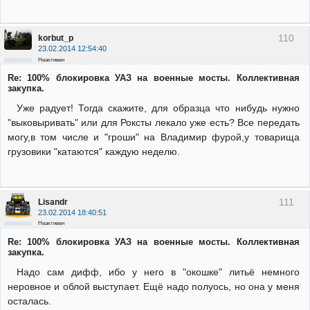
110
korbut_p
23.02.2014 12:54:40
Неактивен
Re: 100% блокировка УАЗ на военные мосты. Коллективная
закупка.
Уже радует! Тогда скажите, для образца что нибудь нужно
"выковыривать" или для Роксты лекало уже есть? Все передать
могу,в том числе и "гроши" на Владимир фурой,у товарища
грузовики "катаются" каждую неделю.
111
Lisandr
23.02.2014 18:40:51
Неактивен
Re: 100% блокировка УАЗ на военные мосты. Коллективная
закупка.
Надо сам дифф, ибо у него в "окошке" литьё немного
неровное и облой выступает. Ещё надо полуось, но она у меня
осталась.