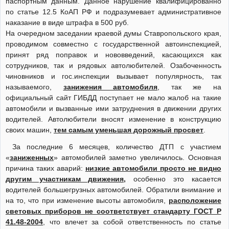
паспортным данным. Данное нарушение квалифицированно
по статье 12.5 КоАП РФ и подразумевает административное
наказание в виде штрафа в 500 руб.
На очередном заседании краевой думы Ставропольского края,
проводимом совместно с государственной автоинспекцией,
принят ряд поправок и нововведений, касающихся как
сотрудников, так и рядовых автолюбителей. Озабоченность
чиновников и гос.инспекции вызывает популярность, так
называемого,
занижения автомобиля
, так же на
официальный сайт ГИБДД поступает не мало жалоб на такие
автомобили и вызванные ими затруднения в движении других
водителей. Автолюбители вносят изменение в конструкцию
своих машин,
тем самым уменьшая дорожный просвет
.
За последние 6 месяцев, количество ДТП с участием
«
заниженных
» автомобилей заметно увеличилось. Основная
причина таких аварий:
низкие автомобили просто не видно
другим участникам движения,
особенно это касается
водителей большегрузных автомобилей. Обратили внимание и
на то, что при изменение высоты автомобиля,
расположение
световых приборов не соответствует стандарту ГОСТ Р
41.48-2004
, что влечет за собой ответственность по статье