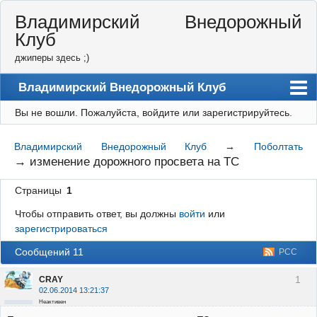
Владимирский Внедорожный
Клуб
джиперы здесь ;)
Владимирский Внедорожный Клуб
Вы не вошли.
Пожалуйста, войдите или зарегистрируйтесь.
Форум
Правила
Владимирский Внедорожный Клуб
→
Поболтать
→
изменение дорожного просвета на ТС
Регистрация
Страницы
1
Вход
Чтобы отправить ответ, вы должны
войти
или
зарегистрироваться
Сообщений 11
РСС
1
CRAY
02.06.2014 13:21:37
Неактивен