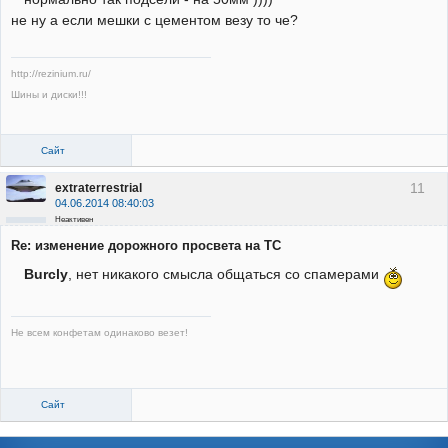
не ну а если мешки с цементом везу то че?
http://rezinium.ru/
Шины и диски!!!
Сайт
11
extraterrestrial
04.06.2014 08:40:03
Неактивен
Re: изменение дорожного просвета на ТС
Burcly
, нет никакого смысла общаться со спамерами
Не всем конфетам одинаково везет!
Сайт