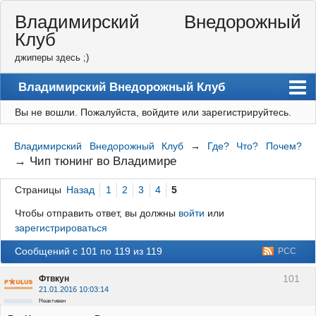
Владимирский Внедорожный
Клуб
джиперы здесь ;)
Владимирский Внедорожный Клуб
Вы не вошли.
Пожалуйста, войдите или зарегистрируйтесь.
Форум
Правила
Владимирский Внедорожный Клуб
→
Где? Что? Почем?
→
Чип тюнинг во Владимире
Регистрация
Страницы
Назад
1
2
3
4
5
Вход
Чтобы отправить ответ, вы должны
войти
или
зарегистрироваться
Сообщений с 101 по 119 из 119
РСС
101
Фтвкун
21.01.2016 10:03:14
Неактивен