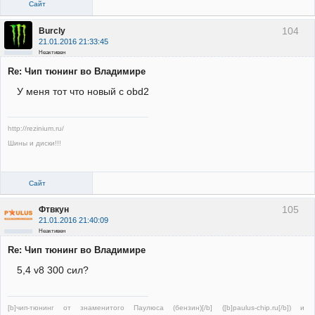
Сайт
104
Burcly
21.01.2016 21:33:45
Неактивен
Re: Чип тюнинг во Владимире
У меня тот что новый с obd2
http://rezinium.ru/
Шины и диски!!!
Сайт
105
Фтвкун
21.01.2016 21:40:09
Неактивен
Re: Чип тюнинг во Владимире
5,4 v8 300 сил?
[b]чип-тюнинг от знаменитого Паулюса (бензин)[/b] ([b]paulus-chip.ru[/b]) и