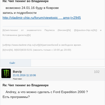
Re: Чип тюнинг во Владимире
возможно 24.01.16 буду в Коврове
запись и подробности
http://vladimir-chip.ru/forum/viewtopic … amp;t=2945
[b]чип-тюнинг от знаменитого Паулюса (бензин)[/b] ([b]paulus-chip.ru[/b]) и
Кстовчанина (дизель)([b]
[url]http://www.vladimir-chip.ru[/url])[/b]автомобилей в свободное время .
[b]тел[/b]. 8(92О)9ЗЗ-5151 (звонить только с 10-00 до 20-00)
Сайт
102
Burcly
21.01.2016 11:10:06
Неактивен
Re: Чип тюнинг во Владимире
Andrey, а что можно сделать с Ford Expedition 2000 ?
Есть программы?