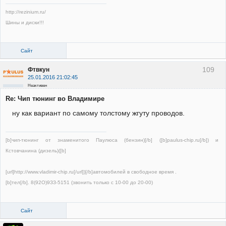
http://rezinium.ru/
Шины и диски!!!
Сайт
109
Фтвкун
25.01.2016 21:02:45
Неактивен
Re: Чип тюнинг во Владимире
ну как вариант по самому толстому жгуту проводов.
[b]чип-тюнинг от знаменитого Паулюса (бензин)[/b] ([b]paulus-chip.ru[/b]) и
Кстовчанина (дизель)([b]
[url]http://www.vladimir-chip.ru[/url])[/b]автомобилей в свободное время .
[b]тел[/b]. 8(92О)9ЗЗ-5151 (звонить только с 10-00 до 20-00)
Сайт