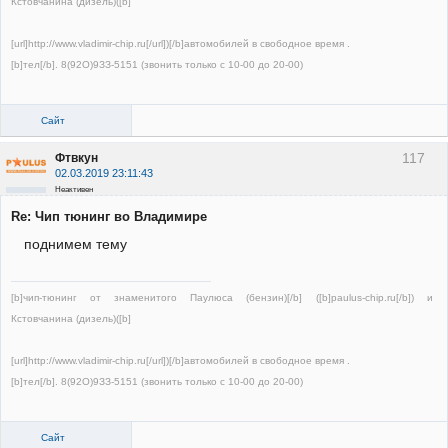
Кстовчанина (дизель)([b]
[url]http://www.vladimir-chip.ru[/url])[/b]автомобилей в свободное время .
[b]тел[/b]. 8(92О)9ЗЗ-5151 (звонить только с 10-00 до 20-00)
Сайт
117
Фтвкун
02.03.2019 23:11:43
Неактивен
Re: Чип тюнинг во Владимире
поднимем тему
[b]чип-тюнинг от знаменитого Паулюса (бензин)[/b] ([b]paulus-chip.ru[/b]) и
Кстовчанина (дизель)([b]
[url]http://www.vladimir-chip.ru[/url])[/b]автомобилей в свободное время .
[b]тел[/b]. 8(92О)9ЗЗ-5151 (звонить только с 10-00 до 20-00)
Сайт