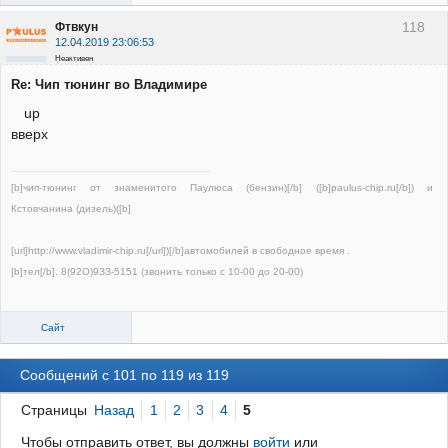
118
Фтвкун
12.04.2019 23:06:53
Неактивен
Re: Чип тюнинг во Владимире
up
вверх
[b]чип-тюнинг от знаменитого Паулюса (бензин)[/b] ([b]paulus-chip.ru[/b]) и
Кстовчанина (дизель)([b]
[url]http://www.vladimir-chip.ru[/url])[/b]автомобилей в свободное время .
[b]тел[/b]. 8(92О)9ЗЗ-5151 (звонить только с 10-00 до 20-00)
Сайт
Сообщений с 101 по 119 из 119
Страницы
Назад
1
2
3
4
5
Чтобы отправить ответ, вы должны
войти
или