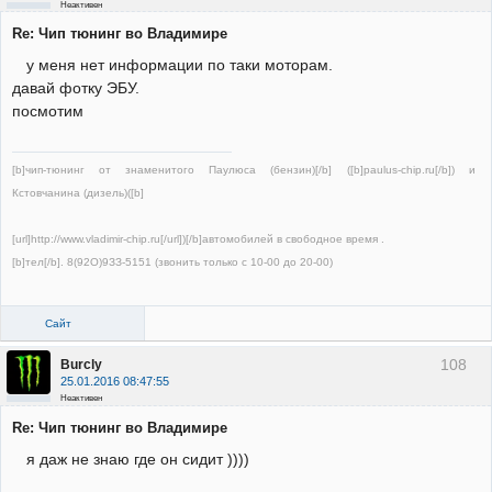
Неактивен
Re: Чип тюнинг во Владимире
у меня нет информации по таки моторам.
давай фотку ЭБУ.
посмотим
[b]чип-тюнинг от знаменитого Паулюса (бензин)[/b] ([b]paulus-chip.ru[/b]) и
Кстовчанина (дизель)([b]
[url]http://www.vladimir-chip.ru[/url])[/b]автомобилей в свободное время .
[b]тел[/b]. 8(92О)9ЗЗ-5151 (звонить только с 10-00 до 20-00)
Сайт
108
Burcly
25.01.2016 08:47:55
Неактивен
Re: Чип тюнинг во Владимире
я даж не знаю где он сидит ))))