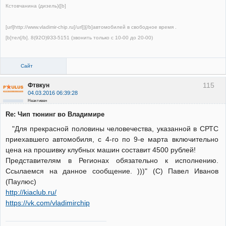
Кстовчанина (дизель)([b]
[url]http://www.vladimir-chip.ru[/url])[/b]автомобилей в свободное время .
[b]тел[/b]. 8(92О)9ЗЗ-5151 (звонить только с 10-00 до 20-00)
Сайт
115
Фтвкун
04.03.2016 06:39:28
Неактивен
Re: Чип тюнинг во Владимире
"Для прекрасной половины человечества, указанной в СРТС
приехавшего автомобиля, с 4-го по 9-е марта включительно
цена на прошивку клубных машин составит 4500 рублей!
Представителям в Регионах обязательно к исполнению.
Ссылаемся на данное сообщение. )))" (С) Павел Иванов
(Паулюс)
http://kiaclub.ru/
https://vk.com/vladimirchip