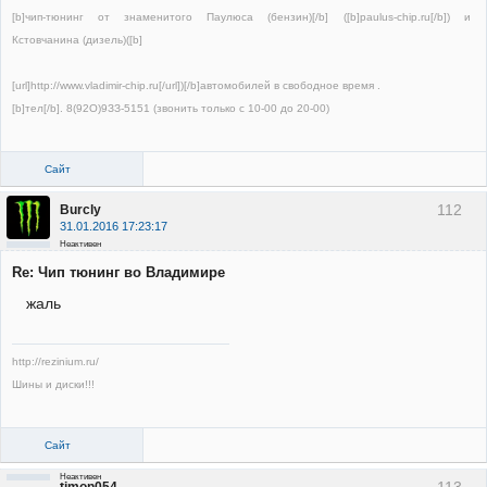
[b]чип-тюнинг от знаменитого Паулюса (бензин)[/b] ([b]paulus-chip.ru[/b]) и
Кстовчанина (дизель)([b]
[url]http://www.vladimir-chip.ru[/url])[/b]автомобилей в свободное время .
[b]тел[/b]. 8(92О)9ЗЗ-5151 (звонить только с 10-00 до 20-00)
Сайт
112
Burcly
31.01.2016 17:23:17
Неактивен
Re: Чип тюнинг во Владимире
жаль
http://rezinium.ru/
Шины и диски!!!
Сайт
Неактивен
113
timon054