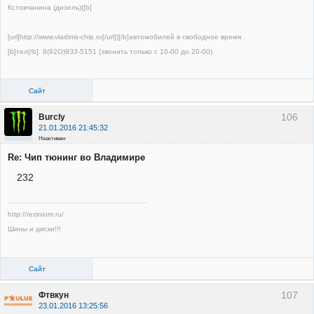
Кстовчанина (дизель)([b]
[url]http://www.vladimir-chip.ru[/url])[/b]автомобилей в свободное время .
[b]тел[/b]. 8(92О)9ЗЗ-5151 (звонить только с 10-00 до 20-00)
Сайт
106
Burcly
21.01.2016 21:45:32
Неактивен
Re: Чип тюнинг во Владимире
232
http://rezinium.ru/
Шины и диски!!!
Сайт
107
Фтвкун
23.01.2016 13:25:56