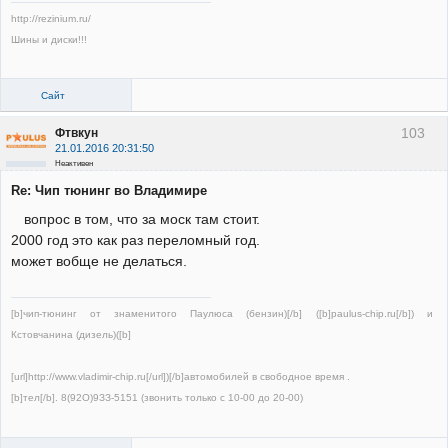
http://rezinium.ru/
Шины и диски!!!
Сайт
103
Фтвкун
21.01.2016 20:31:50
Неактивен
Re: Чип тюнинг во Владимире
вопрос в том, что за моск там стоит.
2000 год это как раз переломный год.
может вобще не делаться.
[b]чип-тюнинг от знаменитого Паулюса (бензин)[/b] ([b]paulus-chip.ru[/b]) и
Кстовчанина (дизель)([b]
[url]http://www.vladimir-chip.ru[/url])[/b]автомобилей в свободное время .
[b]тел[/b]. 8(92О)9ЗЗ-5151 (звонить только с 10-00 до 20-00)