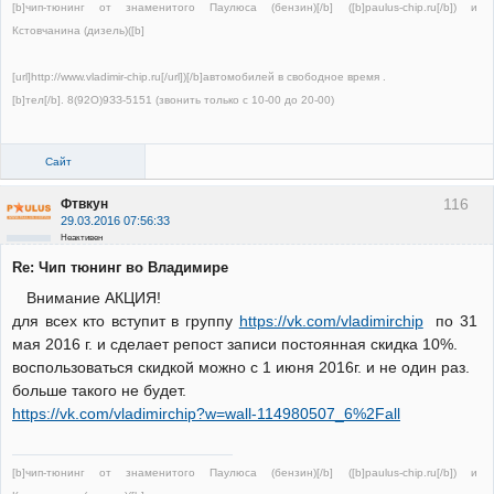
[b]чип-тюнинг от знаменитого Паулюса (бензин)[/b] ([b]paulus-chip.ru[/b]) и
Кстовчанина (дизель)([b]
[url]http://www.vladimir-chip.ru[/url])[/b]автомобилей в свободное время .
[b]тел[/b]. 8(92О)9ЗЗ-5151 (звонить только с 10-00 до 20-00)
Сайт
116
Фтвкун
29.03.2016 07:56:33
Неактивен
Re: Чип тюнинг во Владимире
Внимание АКЦИЯ!
для всех кто вступит в группу
https://vk.com/vladimirchip
по 31
мая 2016 г. и сделает репост записи постоянная скидка 10%.
воспользоваться скидкой можно с 1 июня 2016г. и не один раз.
больше такого не будет.
https://vk.com/vladimirchip?w=wall-114980507_6%2Fall
[b]чип-тюнинг от знаменитого Паулюса (бензин)[/b] ([b]paulus-chip.ru[/b]) и