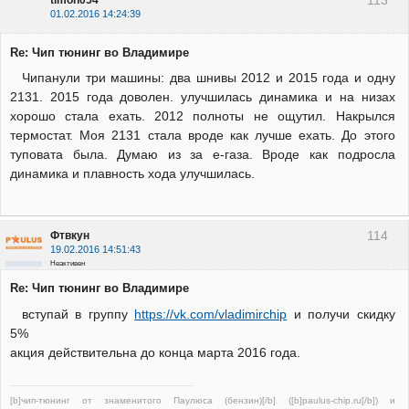
01.02.2016 14:24:39
Re: Чип тюнинг во Владимире
Чипанули три машины: два шнивы 2012 и 2015 года и одну
2131. 2015 года доволен. улучшилась динамика и на низах
хорошо стала ехать. 2012 полноты не ощутил. Накрылся
термостат. Моя 2131 стала вроде как лучше ехать. До этого
туповата была. Думаю из за е-газа. Вроде как подросла
динамика и плавность хода улучшилась.
114
Фтвкун
19.02.2016 14:51:43
Неактивен
Re: Чип тюнинг во Владимире
вступай в группу
https://vk.com/vladimirchip
и получи скидку
5%
акция действительна до конца марта 2016 года.
[b]чип-тюнинг от знаменитого Паулюса (бензин)[/b] ([b]paulus-chip.ru[/b]) и