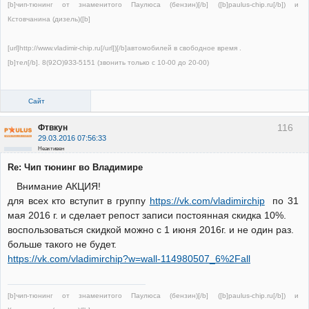
[b]чип-тюнинг от знаменитого Паулюса (бензин)[/b] ([b]paulus-chip.ru[/b]) и
Кстовчанина (дизель)([b]
[url]http://www.vladimir-chip.ru[/url])[/b]автомобилей в свободное время .
[b]тел[/b]. 8(92О)9ЗЗ-5151 (звонить только с 10-00 до 20-00)
Сайт
116
Фтвкун
29.03.2016 07:56:33
Неактивен
Re: Чип тюнинг во Владимире
Внимание АКЦИЯ!
для всех кто вступит в группу
https://vk.com/vladimirchip
по 31
мая 2016 г. и сделает репост записи постоянная скидка 10%.
воспользоваться скидкой можно с 1 июня 2016г. и не один раз.
больше такого не будет.
https://vk.com/vladimirchip?w=wall-114980507_6%2Fall
[b]чип-тюнинг от знаменитого Паулюса (бензин)[/b] ([b]paulus-chip.ru[/b]) и