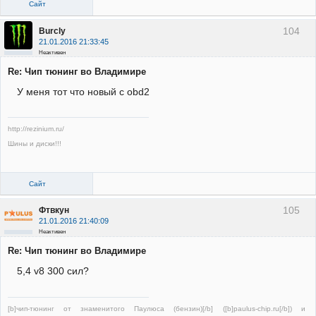
Сайт
104
Burcly
21.01.2016 21:33:45
Неактивен
Re: Чип тюнинг во Владимире
У меня тот что новый с obd2
http://rezinium.ru/
Шины и диски!!!
Сайт
105
Фтвкун
21.01.2016 21:40:09
Неактивен
Re: Чип тюнинг во Владимире
5,4 v8 300 сил?
[b]чип-тюнинг от знаменитого Паулюса (бензин)[/b] ([b]paulus-chip.ru[/b]) и