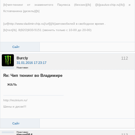
[b]чип-тюнинг от знаменитого Паулюса (бензин)[/b] ([b]paulus-chip.ru[/b]) и
Кстовчанина (дизель)([b]
[url]http://www.vladimir-chip.ru[/url])[/b]автомобилей в свободное время .
[b]тел[/b]. 8(92О)9ЗЗ-5151 (звонить только с 10-00 до 20-00)
Сайт
112
Burcly
31.01.2016 17:23:17
Неактивен
Re: Чип тюнинг во Владимире
жаль
http://rezinium.ru/
Шины и диски!!!
Сайт
Неактивен
113
timon054