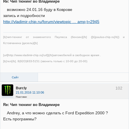
Re: Чип тюнинг во Владимире
возможно 24.01.16 буду в Коврове
запись и подробности
http://vladimir-chip.ru/forum/viewtopic … amp;t=2945
[b]чип-тюнинг от знаменитого Паулюса (бензин)[/b] ([b]paulus-chip.ru[/b]) и
Кстовчанина (дизель)([b]
[url]http://www.vladimir-chip.ru[/url])[/b]автомобилей в свободное время .
[b]тел[/b]. 8(92О)9ЗЗ-5151 (звонить только с 10-00 до 20-00)
Сайт
102
Burcly
21.01.2016 11:10:06
Неактивен
Re: Чип тюнинг во Владимире
Andrey, а что можно сделать с Ford Expedition 2000 ?
Есть программы?