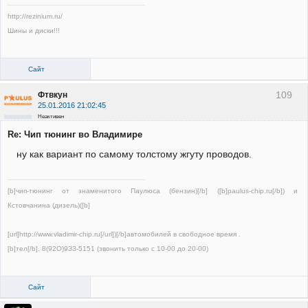
http://rezinium.ru/
Шины и диски!!!
Сайт
109
Фтвкун
25.01.2016 21:02:45
Неактивен
Re: Чип тюнинг во Владимире
ну как вариант по самому толстому жгуту проводов.
[b]чип-тюнинг от знаменитого Паулюса (бензин)[/b] ([b]paulus-chip.ru[/b]) и
Кстовчанина (дизель)([b]
[url]http://www.vladimir-chip.ru[/url])[/b]автомобилей в свободное время .
[b]тел[/b]. 8(92О)9ЗЗ-5151 (звонить только с 10-00 до 20-00)
Сайт