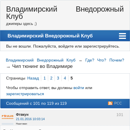
Владимирский Внедорожный
Клуб
джиперы здесь ;)
Владимирский Внедорожный Клуб
Вы не вошли.
Пожалуйста, войдите или зарегистрируйтесь.
Форум
Правила
Владимирский Внедорожный Клуб
→
Где? Что? Почем?
→
Чип тюнинг во Владимире
Регистрация
Страницы
Назад
1
2
3
4
5
Вход
Чтобы отправить ответ, вы должны
войти
или
зарегистрироваться
Сообщений с 101 по 119 из 119
РСС
101
Фтвкун
21.01.2016 10:03:14
Неактивен