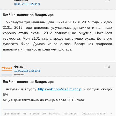
01.02.2016 14:24:39
Re: Чип тюнинг во Владимире
Чипанули три машины: два шнивы 2012 и 2015 года и одну
2131. 2015 года доволен. улучшилась динамика и на низах
хорошо стала ехать. 2012 полноты не ощутил. Накрылся
термостат. Моя 2131 стала вроде как лучше ехать. До этого
туповата была. Думаю из за е-газа. Вроде как подросла
динамика и плавность хода улучшилась.
114
Фтвкун
19.02.2016 14:51:43
Неактивен
Re: Чип тюнинг во Владимире
вступай в группу
https://vk.com/vladimirchip
и получи скидку
5%
акция действительна до конца марта 2016 года.
[b]чип-тюнинг от знаменитого Паулюса (бензин)[/b] ([b]paulus-chip.ru[/b]) и