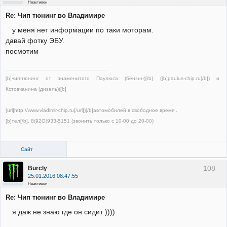
Неактивен
Re: Чип тюнинг во Владимире
у меня нет информации по таки моторам.
давай фотку ЭБУ.
посмотим
[b]чип-тюнинг от знаменитого Паулюса (бензин)[/b] ([b]paulus-chip.ru[/b]) и
Кстовчанина (дизель)([b]
[url]http://www.vladimir-chip.ru[/url])[/b]автомобилей в свободное время .
[b]тел[/b]. 8(92О)9ЗЗ-5151 (звонить только с 10-00 до 20-00)
Сайт
108
Burcly
25.01.2016 08:47:55
Неактивен
Re: Чип тюнинг во Владимире
я даж не знаю где он сидит ))))