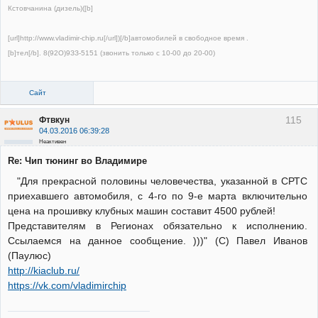
Кстовчанина (дизель)([b]
[url]http://www.vladimir-chip.ru[/url])[/b]автомобилей в свободное время .
[b]тел[/b]. 8(92О)9ЗЗ-5151 (звонить только с 10-00 до 20-00)
Сайт
115
Фтвкун
04.03.2016 06:39:28
Неактивен
Re: Чип тюнинг во Владимире
"Для прекрасной половины человечества, указанной в СРТС
приехавшего автомобиля, с 4-го по 9-е марта включительно
цена на прошивку клубных машин составит 4500 рублей!
Представителям в Регионах обязательно к исполнению.
Ссылаемся на данное сообщение. )))" (С) Павел Иванов
(Паулюс)
http://kiaclub.ru/
https://vk.com/vladimirchip