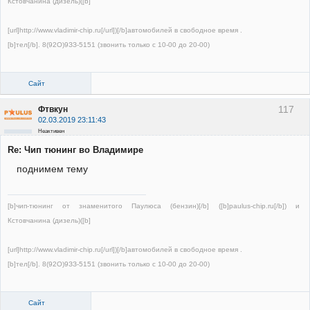
Кстовчанина (дизель)([b]
[url]http://www.vladimir-chip.ru[/url])[/b]автомобилей в свободное время .
[b]тел[/b]. 8(92О)9ЗЗ-5151 (звонить только с 10-00 до 20-00)
Сайт
117
Фтвкун
02.03.2019 23:11:43
Неактивен
Re: Чип тюнинг во Владимире
поднимем тему
[b]чип-тюнинг от знаменитого Паулюса (бензин)[/b] ([b]paulus-chip.ru[/b]) и
Кстовчанина (дизель)([b]
[url]http://www.vladimir-chip.ru[/url])[/b]автомобилей в свободное время .
[b]тел[/b]. 8(92О)9ЗЗ-5151 (звонить только с 10-00 до 20-00)
Сайт