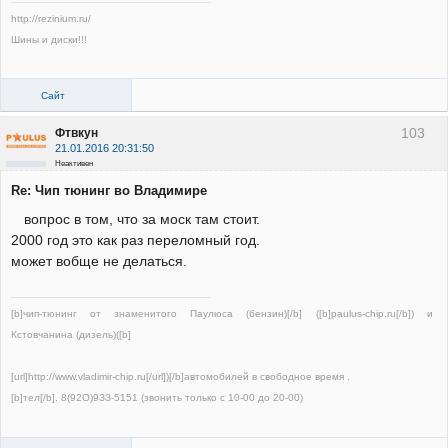
http://rezinium.ru/
Шины и диски!!!
Сайт
103
Фтвкун
21.01.2016 20:31:50
Неактивен
Re: Чип тюнинг во Владимире
вопрос в том, что за моск там стоит.
2000 год это как раз переломный год.
может вобще не делаться.
[b]чип-тюнинг от знаменитого Паулюса (бензин)[/b] ([b]paulus-chip.ru[/b]) и
Кстовчанина (дизель)([b]
[url]http://www.vladimir-chip.ru[/url])[/b]автомобилей в свободное время .
[b]тел[/b]. 8(92О)9ЗЗ-5151 (звонить только с 10-00 до 20-00)