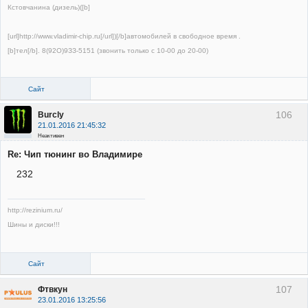
Кстовчанина (дизель)([b]
[url]http://www.vladimir-chip.ru[/url])[/b]автомобилей в свободное время .
[b]тел[/b]. 8(92О)9ЗЗ-5151 (звонить только с 10-00 до 20-00)
Сайт
106
Burcly
21.01.2016 21:45:32
Неактивен
Re: Чип тюнинг во Владимире
232
http://rezinium.ru/
Шины и диски!!!
Сайт
107
Фтвкун
23.01.2016 13:25:56