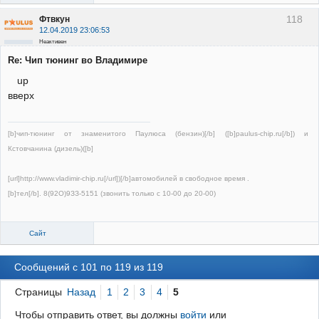
118
Фтвкун
12.04.2019 23:06:53
Неактивен
Re: Чип тюнинг во Владимире
up
вверх
[b]чип-тюнинг от знаменитого Паулюса (бензин)[/b] ([b]paulus-chip.ru[/b]) и
Кстовчанина (дизель)([b]
[url]http://www.vladimir-chip.ru[/url])[/b]автомобилей в свободное время .
[b]тел[/b]. 8(92О)9ЗЗ-5151 (звонить только с 10-00 до 20-00)
Сайт
Сообщений с 101 по 119 из 119
Страницы
Назад
1
2
3
4
5
Чтобы отправить ответ, вы должны
войти
или