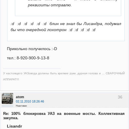
реквизиты отправлю.
:d :d :d :d :d :d блин не знал бы Лисандра, подумал
бы что очередной лохотрон :d :d :d :d :d
Прикольно получилось :-D
тел.: 8-920-900-9-13-8
У настоящего УАЗовода должны быть крепкие руки, дурная голова и ... СВАРОЧНЫЙ
АППАРАТ!!!
36
atom
02.11.2010 18:26:46
Неактивен
Re: 100% блокировка УАЗ на военные мосты. Коллективная
закупка.
Lisandr