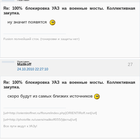
Неактивен
Re: 100% блокировка УАЗ на военные мосты. Коллективная
закупка.
ну значит появятся
Fusion полнейший сток. (тонировки и защиты нет)
Неактивен
27
Malikoff
24.10.2010 22:27:10
Re: 100% блокировка УАЗ на военные мосты. Коллективная
закупка.
скоро будут из самых близких источников
[url=http://orientiroffnet.ru/fforum/index.php]ORIENTIRoff.net[/url]
[url=http://photofile.ru/users/malikoff055/]фоты[/url]
Все пути ведут к УАЗу!