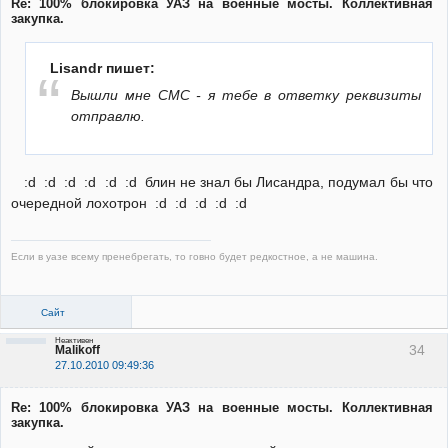
Re: 100% блокировка УАЗ на военные мосты. Коллективная
закупка.
Lisandr пишет:
Вышли мне СМС - я тебе в ответку реквизиты
отправлю.
:d :d :d :d :d :d блин не знал бы Лисандра, подумал бы что
очередной лохотрон :d :d :d :d :d
Если в уазе всему пренебрегать, то говно будет редкостное, а не машина.
Сайт
Неактивен
34
Malikoff
27.10.2010 09:49:36
Re: 100% блокировка УАЗ на военные мосты. Коллективная
закупка.