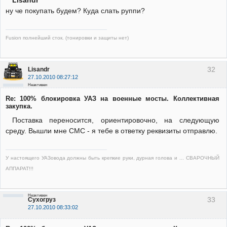
Lisandr
ну че покупать будем? Куда слать руппи?
Fusion полнейший сток. (тонировки и защиты нет)
32
Lisandr
27.10.2010 08:27:12
Неактивен
Re: 100% блокировка УАЗ на военные мосты. Коллективная
закупка.
Поставка переносится, ориентировочно, на следующую
среду. Вышли мне СМС - я тебе в ответку реквизиты отправлю.
У настоящего УАЗовода должны быть крепкие руки, дурная голова и ... СВАРОЧНЫЙ
АППАРАТ!!!
Неактивен
33
Сухогруз
27.10.2010 08:33:02