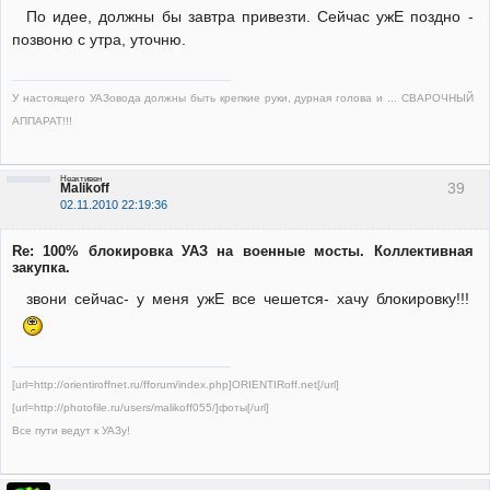
По идее, должны бы завтра привезти. Сейчас ужЕ поздно -
позвоню с утра, уточню.
У настоящего УАЗовода должны быть крепкие руки, дурная голова и ... СВАРОЧНЫЙ
АППАРАТ!!!
Неактивен
39
Malikoff
02.11.2010 22:19:36
Re: 100% блокировка УАЗ на военные мосты. Коллективная
закупка.
звони сейчас- у меня ужЕ все чешется- хачу блокировку!!!
[url=http://orientiroffnet.ru/fforum/index.php]ORIENTIRoff.net[/url]
[url=http://photofile.ru/users/malikoff055/]фоты[/url]
Все пути ведут к УАЗу!