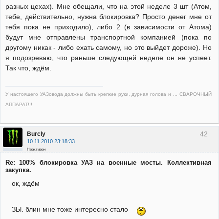
разных цехах). Мне обещали, что на этой неделе 3 шт (Атом,
тебе, действительно, нужна блокировка? Просто денег мне от
тебя пока не приходило), либо 2 (в зависимости от Атома)
будут мне отправлены транспортной компанией (пока по
другому никак - либо ехать самому, но это выйдет дороже). Но
я подозреваю, что раньше следующей неделе он не успеет.
Так что, ждём.
У настоящего УАЗовода должны быть крепкие руки, дурная голова и ... СВАРОЧНЫЙ
АППАРАТ!!!
42
Burcly
10.11.2010 23:18:33
Неактивен
Re: 100% блокировка УАЗ на военные мосты. Коллективная
закупка.
ок, ждём
ЗЫ. блин мне тоже интересно стало