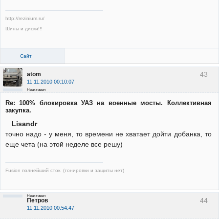
http://rezinium.ru/
Шины и диски!!!
Сайт
43
atom
11.11.2010 00:10:07
Неактивен
Re: 100% блокировка УАЗ на военные мосты. Коллективная
закупка.
Lisandr
точно надо - у меня, то времени не хватает дойти добанка, то
еще чета (на этой неделе все решу)
Fusion полнейший сток. (тонировки и защиты нет)
Неактивен
44
Петров
11.11.2010 00:54:47