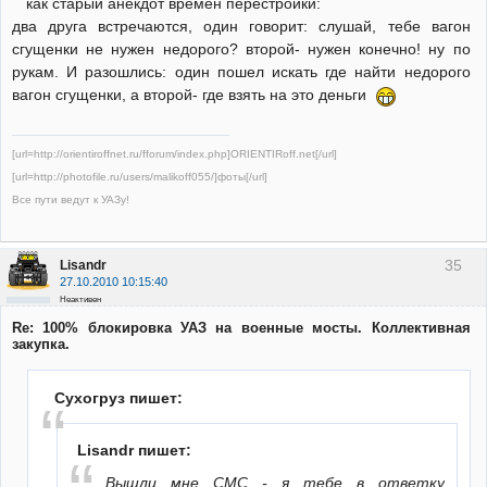
как старый анекдот времен перестройки:
два друга встречаются, один говорит: слушай, тебе вагон
сгущенки не нужен недорого? второй- нужен конечно! ну по
рукам. И разошлись: один пошел искать где найти недорого
вагон сгущенки, а второй- где взять на это деньги
[url=http://orientiroffnet.ru/fforum/index.php]ORIENTIRoff.net[/url]
[url=http://photofile.ru/users/malikoff055/]фоты[/url]
Все пути ведут к УАЗу!
35
Lisandr
27.10.2010 10:15:40
Неактивен
Re: 100% блокировка УАЗ на военные мосты. Коллективная
закупка.
Сухогруз пишет:
Lisandr пишет:
Вышли мне СМС - я тебе в ответку