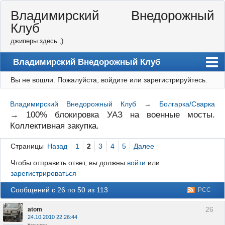
Владимирский Внедорожный
Клуб
джиперы здесь ;)
Владимирский Внедорожный Клуб
Вы не вошли.
Пожалуйста, войдите или зарегистрируйтесь.
Форум
Правила
Владимирский Внедорожный Клуб
→
Болгарка/Сварка
→
100% блокировка УАЗ на военные мосты.
Регистрация
Коллективная закупка.
Вход
Страницы
Назад
1
2
3
4
5
Далее
Чтобы отправить ответ, вы должны
войти
или
зарегистрироваться
Сообщений с 26 по 50 из 113
РСС
26
atom
24.10.2010 22:26:44