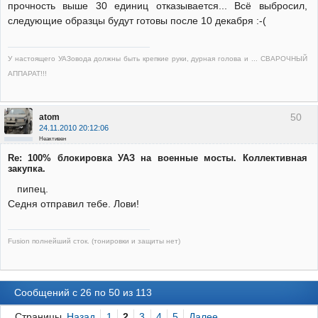
прочность выше 30 единиц отказывается... Всё выбросил,
следующие образцы будут готовы после 10 декабря :-(
У настоящего УАЗовода должны быть крепкие руки, дурная голова и ... СВАРОЧНЫЙ
АППАРАТ!!!
50
atom
24.11.2010 20:12:06
Неактивен
Re: 100% блокировка УАЗ на военные мосты. Коллективная
закупка.
пипец.
Седня отправил тебе. Лови!
Fusion полнейший сток. (тонировки и защиты нет)
Сообщений с 26 по 50 из 113
Страницы
Назад
1
2
3
4
5
Далее