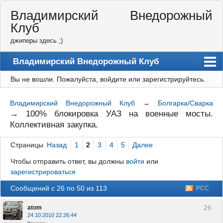
Владимирский Внедорожный
Клуб
джиперы здесь ;)
Владимирский Внедорожный Клуб
Вы не вошли.
Пожалуйста, войдите или зарегистрируйтесь.
Форум
Правила
Владимирский Внедорожный Клуб
→
Болгарка/Сварка
→
100% блокировка УАЗ на военные мосты.
Регистрация
Коллективная закупка.
Вход
Страницы
Назад
1
2
3
4
5
Далее
Чтобы отправить ответ, вы должны
войти
или
зарегистрироваться
Сообщений с 26 по 50 из 113
РСС
26
atom
24.10.2010 22:26:44