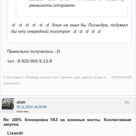
реквизиты отправлю.
:d :d :d :d :d :d блин не знал бы Лисандра, подумал
бы что очередной лохотрон :d :d :d :d :d
Прикольно получилось :-D
тел.: 8-920-900-9-13-8
У настоящего УАЗовода должны быть крепкие руки, дурная голова и ... СВАРОЧНЫЙ
АППАРАТ!!!
36
atom
02.11.2010 18:26:46
Неактивен
Re: 100% блокировка УАЗ на военные мосты. Коллективная
закупка.
Lisandr