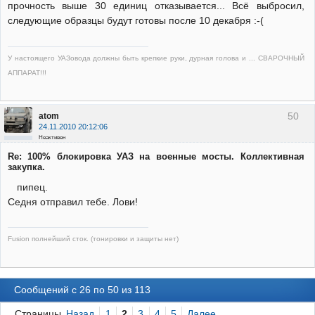
прочность выше 30 единиц отказывается... Всё выбросил,
следующие образцы будут готовы после 10 декабря :-(
У настоящего УАЗовода должны быть крепкие руки, дурная голова и ... СВАРОЧНЫЙ
АППАРАТ!!!
50
atom
24.11.2010 20:12:06
Неактивен
Re: 100% блокировка УАЗ на военные мосты. Коллективная
закупка.
пипец.
Седня отправил тебе. Лови!
Fusion полнейший сток. (тонировки и защиты нет)
Сообщений с 26 по 50 из 113
Страницы
Назад
1
2
3
4
5
Далее