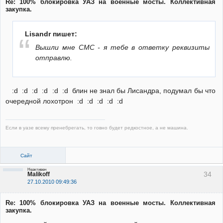
Re: 100% блокировка УАЗ на военные мосты. Коллективная
закупка.
Lisandr пишет:
Вышли мне СМС - я тебе в ответку реквизиты
отправлю.
:d :d :d :d :d :d блин не знал бы Лисандра, подумал бы что
очередной лохотрон :d :d :d :d :d
Если в уазе всему пренебрегать, то говно будет редкостное, а не машина.
Сайт
Неактивен
34
Malikoff
27.10.2010 09:49:36
Re: 100% блокировка УАЗ на военные мосты. Коллективная
закупка.