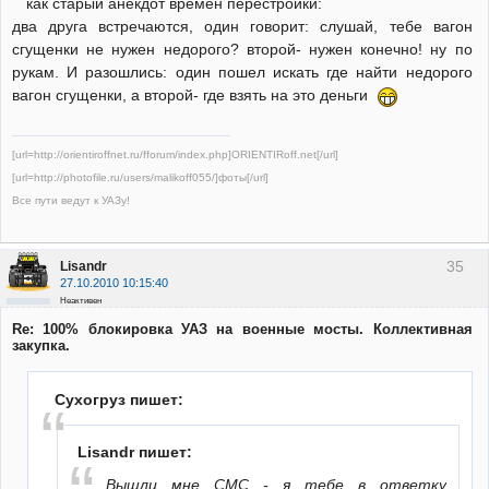
как старый анекдот времен перестройки:
два друга встречаются, один говорит: слушай, тебе вагон
сгущенки не нужен недорого? второй- нужен конечно! ну по
рукам. И разошлись: один пошел искать где найти недорого
вагон сгущенки, а второй- где взять на это деньги
[url=http://orientiroffnet.ru/fforum/index.php]ORIENTIRoff.net[/url]
[url=http://photofile.ru/users/malikoff055/]фоты[/url]
Все пути ведут к УАЗу!
35
Lisandr
27.10.2010 10:15:40
Неактивен
Re: 100% блокировка УАЗ на военные мосты. Коллективная
закупка.
Сухогруз пишет:
Lisandr пишет:
Вышли мне СМС - я тебе в ответку