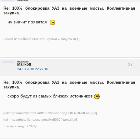
Неактивен
Re: 100% блокировка УАЗ на военные мосты. Коллективная
закупка.
ну значит появятся
Fusion полнейший сток. (тонировки и защиты нет)
Неактивен
27
Malikoff
24.10.2010 22:27:10
Re: 100% блокировка УАЗ на военные мосты. Коллективная
закупка.
скоро будут из самых близких источников
[url=http://orientiroffnet.ru/fforum/index.php]ORIENTIRoff.net[/url]
[url=http://photofile.ru/users/malikoff055/]фоты[/url]
Все пути ведут к УАЗу!