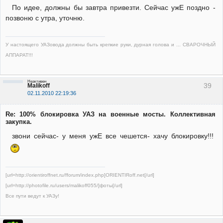
По идее, должны бы завтра привезти. Сейчас ужЕ поздно -
позвоню с утра, уточню.
У настоящего УАЗовода должны быть крепкие руки, дурная голова и ... СВАРОЧНЫЙ
АППАРАТ!!!
Неактивен
39
Malikoff
02.11.2010 22:19:36
Re: 100% блокировка УАЗ на военные мосты. Коллективная
закупка.
звони сейчас- у меня ужЕ все чешется- хачу блокировку!!!
[url=http://orientiroffnet.ru/fforum/index.php]ORIENTIRoff.net[/url]
[url=http://photofile.ru/users/malikoff055/]фоты[/url]
Все пути ведут к УАЗу!