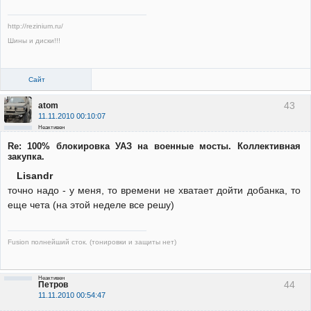
http://rezinium.ru/
Шины и диски!!!
Сайт
43
atom
11.11.2010 00:10:07
Неактивен
Re: 100% блокировка УАЗ на военные мосты. Коллективная
закупка.
Lisandr
точно надо - у меня, то времени не хватает дойти добанка, то
еще чета (на этой неделе все решу)
Fusion полнейший сток. (тонировки и защиты нет)
Неактивен
44
Петров
11.11.2010 00:54:47