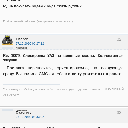
Lisandr
ну че покупать будем? Куда слать руппи?
Fusion полнейший сток. (тонировки и защиты нет)
32
Lisandr
27.10.2010 08:27:12
Неактивен
Re: 100% блокировка УАЗ на военные мосты. Коллективная
закупка.
Поставка переносится, ориентировочно, на следующую
среду. Вышли мне СМС - я тебе в ответку реквизиты отправлю.
У настоящего УАЗовода должны быть крепкие руки, дурная голова и ... СВАРОЧНЫЙ
АППАРАТ!!!
Неактивен
33
Сухогруз
27.10.2010 08:33:02