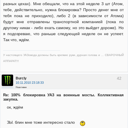
разных цехах). Мне обещали, что на этой неделе 3 шт (Атом,
тебе, действительно, нужна блокировка? Просто денег мне от
тебя пока не приходило), либо 2 (в зависимости от Атома)
будут мне отправлены транспортной компанией (пока по
другому никак - либо ехать самому, но это выйдет дороже). Но
я подозреваю, что раньше следующей неделе он не успеет.
Так что, ждём.
У настоящего УАЗовода должны быть крепкие руки, дурная голова и ... СВАРОЧНЫЙ
АППАРАТ!!!
42
Burcly
10.11.2010 23:18:33
Неактивен
Re: 100% блокировка УАЗ на военные мосты. Коллективная
закупка.
ок, ждём
ЗЫ. блин мне тоже интересно стало