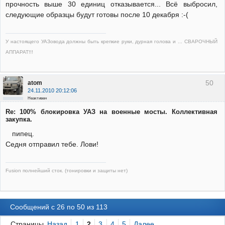
прочность выше 30 единиц отказывается... Всё выбросил,
следующие образцы будут готовы после 10 декабря :-(
У настоящего УАЗовода должны быть крепкие руки, дурная голова и ... СВАРОЧНЫЙ
АППАРАТ!!!
50
atom
24.11.2010 20:12:06
Неактивен
Re: 100% блокировка УАЗ на военные мосты. Коллективная
закупка.
пипец.
Седня отправил тебе. Лови!
Fusion полнейший сток. (тонировки и защиты нет)
Сообщений с 26 по 50 из 113
Страницы
Назад
1
2
3
4
5
Далее