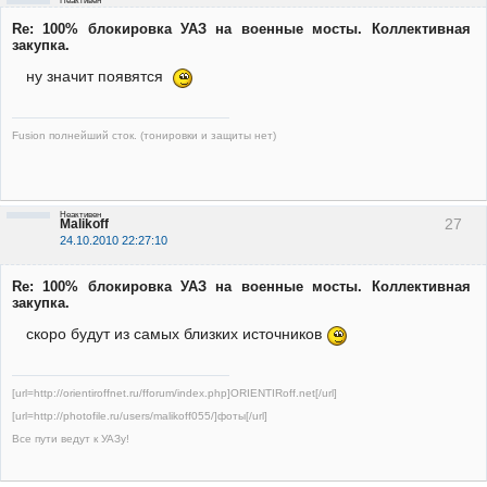
Неактивен
Re: 100% блокировка УАЗ на военные мосты. Коллективная
закупка.
ну значит появятся
Fusion полнейший сток. (тонировки и защиты нет)
Неактивен
27
Malikoff
24.10.2010 22:27:10
Re: 100% блокировка УАЗ на военные мосты. Коллективная
закупка.
скоро будут из самых близких источников
[url=http://orientiroffnet.ru/fforum/index.php]ORIENTIRoff.net[/url]
[url=http://photofile.ru/users/malikoff055/]фоты[/url]
Все пути ведут к УАЗу!