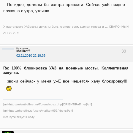
По идее, должны бы завтра привезти. Сейчас ужЕ поздно -
позвоню с утра, уточню.
У настоящего УАЗовода должны быть крепкие руки, дурная голова и ... СВАРОЧНЫЙ
АППАРАТ!!!
Неактивен
39
Malikoff
02.11.2010 22:19:36
Re: 100% блокировка УАЗ на военные мосты. Коллективная
закупка.
звони сейчас- у меня ужЕ все чешется- хачу блокировку!!!
[url=http://orientiroffnet.ru/fforum/index.php]ORIENTIRoff.net[/url]
[url=http://photofile.ru/users/malikoff055/]фоты[/url]
Все пути ведут к УАЗу!