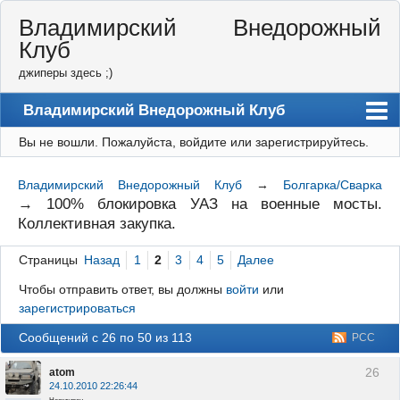
Владимирский Внедорожный
Клуб
джиперы здесь ;)
Владимирский Внедорожный Клуб
Вы не вошли.
Пожалуйста, войдите или зарегистрируйтесь.
Форум
Правила
Владимирский Внедорожный Клуб
→
Болгарка/Сварка
→
100% блокировка УАЗ на военные мосты.
Регистрация
Коллективная закупка.
Вход
Страницы
Назад
1
2
3
4
5
Далее
Чтобы отправить ответ, вы должны
войти
или
зарегистрироваться
Сообщений с 26 по 50 из 113
РСС
26
atom
24.10.2010 22:26:44