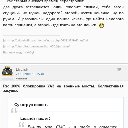
как старый анекдот времен перестройки:
два друга встречаются, один говорит: слушай, тебе вагон
сгущенки не нужен недорого? второй- нужен конечно! ну по
рукам. И разошлись: один пошел искать где найти недорого
вагон сгущенки, а второй- где взять на это деньги
[url=http://orientiroffnet.ru/fforum/index.php]ORIENTIRoff.net[/url]
[url=http://photofile.ru/users/malikoff055/]фоты[/url]
Все пути ведут к УАЗу!
35
Lisandr
27.10.2010 10:15:40
Неактивен
Re: 100% блокировка УАЗ на военные мосты. Коллективная
закупка.
Сухогруз пишет:
Lisandr пишет:
Вышли мне СМС - я тебе в ответку