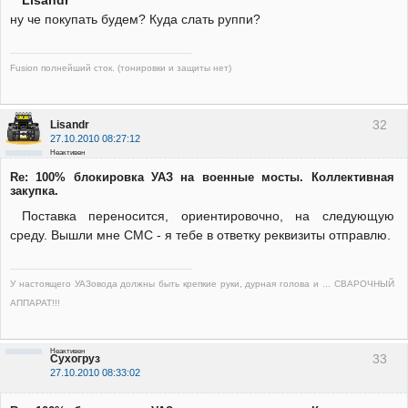
Lisandr
ну че покупать будем? Куда слать руппи?
Fusion полнейший сток. (тонировки и защиты нет)
32
Lisandr
27.10.2010 08:27:12
Неактивен
Re: 100% блокировка УАЗ на военные мосты. Коллективная
закупка.
Поставка переносится, ориентировочно, на следующую
среду. Вышли мне СМС - я тебе в ответку реквизиты отправлю.
У настоящего УАЗовода должны быть крепкие руки, дурная голова и ... СВАРОЧНЫЙ
АППАРАТ!!!
Неактивен
33
Сухогруз
27.10.2010 08:33:02