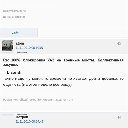
http://rezinium.ru/
Шины и диски!!!
Сайт
43
atom
11.11.2010 00:10:07
Неактивен
Re: 100% блокировка УАЗ на военные мосты. Коллективная
закупка.
Lisandr
точно надо - у меня, то времени не хватает дойти добанка, то
еще чета (на этой неделе все решу)
Fusion полнейший сток. (тонировки и защиты нет)
Неактивен
44
Петров
11.11.2010 00:54:47