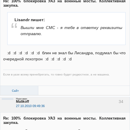
Re: 100% блокировка УАЗ на военные мосты. Коллективная
закупка.
Lisandr пишет:
Вышли мне СМС - я тебе в ответку реквизиты
отправлю.
:d :d :d :d :d :d блин не знал бы Лисандра, подумал бы что
очередной лохотрон :d :d :d :d :d
Если в уазе всему пренебрегать, то говно будет редкостное, а не машина.
Сайт
Неактивен
34
Malikoff
27.10.2010 09:49:36
Re: 100% блокировка УАЗ на военные мосты. Коллективная
закупка.