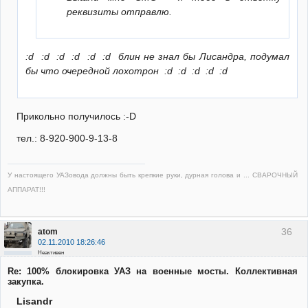
реквизиты отправлю.
:d :d :d :d :d :d блин не знал бы Лисандра, подумал
бы что очередной лохотрон :d :d :d :d :d
Прикольно получилось :-D
тел.: 8-920-900-9-13-8
У настоящего УАЗовода должны быть крепкие руки, дурная голова и ... СВАРОЧНЫЙ
АППАРАТ!!!
36
atom
02.11.2010 18:26:46
Неактивен
Re: 100% блокировка УАЗ на военные мосты. Коллективная
закупка.
Lisandr