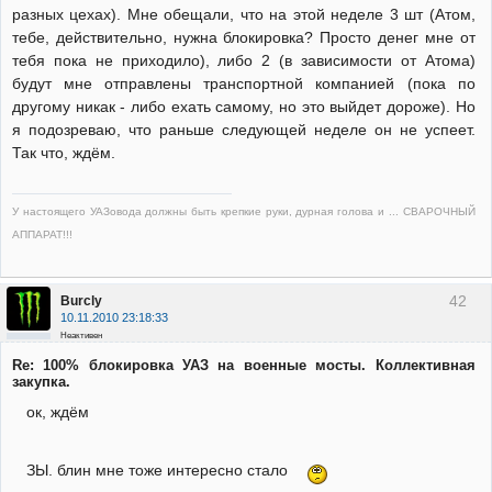
разных цехах). Мне обещали, что на этой неделе 3 шт (Атом,
тебе, действительно, нужна блокировка? Просто денег мне от
тебя пока не приходило), либо 2 (в зависимости от Атома)
будут мне отправлены транспортной компанией (пока по
другому никак - либо ехать самому, но это выйдет дороже). Но
я подозреваю, что раньше следующей неделе он не успеет.
Так что, ждём.
У настоящего УАЗовода должны быть крепкие руки, дурная голова и ... СВАРОЧНЫЙ
АППАРАТ!!!
42
Burcly
10.11.2010 23:18:33
Неактивен
Re: 100% блокировка УАЗ на военные мосты. Коллективная
закупка.
ок, ждём
ЗЫ. блин мне тоже интересно стало