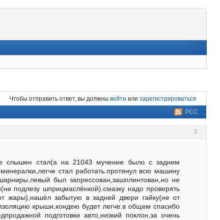
Чтобы отправить ответ, вы должны
войти
или
зарегистрироваться
РСС
1
 не слышен стал(а на 21043 мучение было с задним
 минералки,легче стал работать.протянул всю машину
 шарниры.левый был запрессован,зашплинтован,но не
н(не подлезу шприцмаслёнкой).смазку надо проверять
от жары),нашёл забытую в задней двери гайку(не от
изоляцию крыши,кондею будет легче.в общем спасибо
дпродажной подготовки авто,низкий поклон,за очень