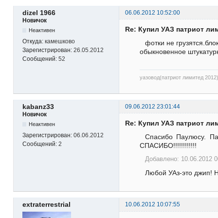
dizel 1966
06.06.2012 10:52:00
Новичок
Re: Купил УАЗ патриот ли
Неактивен
Откуда:
камешково
фотки не грузятся.бло
Зарегистрирован:
26.05.2012
обыкновенное штукатурн
Сообщений:
52
уазовод(патриот лимитед 2012
kabanz33
09.06.2012 23:01:44
Новичок
Re: Купил УАЗ патриот ли
Неактивен
Зарегистрирован:
06.06.2012
Спасибо Паулюсу. Па
Сообщений:
2
СПАСИБО!!!!!!!!!!!!
Добавлено: 10.06.2012 0
Любой УАз-это джип! Н
extraterrestrial
10.06.2012 10:07:55