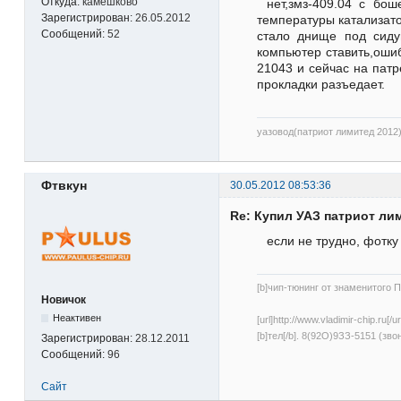
Откуда:
камешково
нет,змз-409.04 с бо
Зарегистрирован:
26.05.2012
температуры катализат
Сообщений:
52
стало днище под сиду
компьютер ставить,ошиб
21043 и сейчас на патр
прокладки разъедает.
уазовод(патриот лимитед 2012
Фтвкун
30.05.2012 08:53:36
Re: Купил УАЗ патриот ли
если не трудно, фотку
[b]чип-тюнинг от знаменитого Па
Новичок
Неактивен
[url]http://www.vladimir-chip.ru[
[b]тел[/b]. 8(92О)9ЗЗ-5151 (зво
Зарегистрирован:
28.12.2011
Сообщений:
96
Сайт