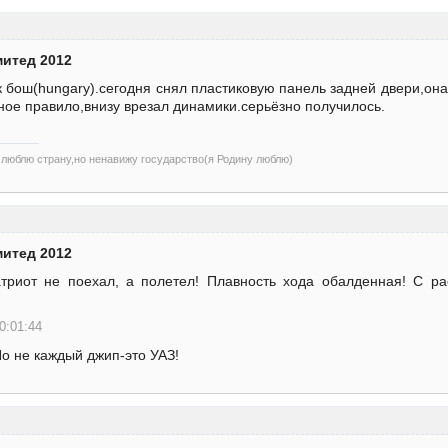
митед 2012
к бош(hungary).сегодня снял пластиковую панель задней двери,он
ое правило,внизу врезал динамики.серьёзно получилось.
)люблю страну,но ненавижу государство(я Родину люблю)
митед 2012
триот не поехал, а полетел! Плавность хода обалденная! С ра
0:01:44
о не каждый джип-это УАЗ!