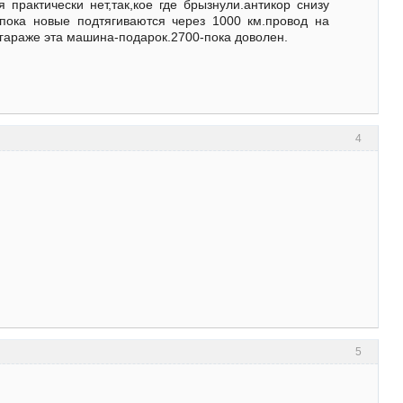
практически нет,так,кое где брызнули.антикор снизу
 пока новые подтягиваются через 1000 км.провод на
в гараже эта машина-подарок.2700-пока доволен.
4
5