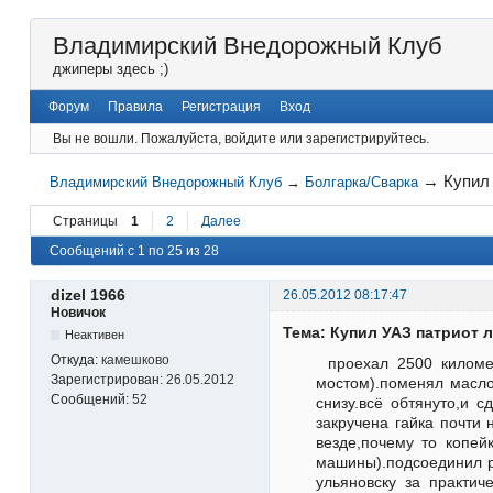
Владимирский Внедорожный Клуб
джиперы здесь ;)
Форум
Правила
Регистрация
Вход
Вы не вошли.
Пожалуйста, войдите или зарегистрируйтесь.
→
Купил
Владимирский Внедорожный Клуб
→
Болгарка/Сварка
Страницы
1
2
Далее
Сообщений с 1 по 25 из 28
dizel 1966
26.05.2012 08:17:47
Новичок
Тема: Купил УАЗ патриот 
Неактивен
Откуда:
камешково
проехал 2500 киломе
Зарегистрирован:
26.05.2012
мостом).поменял масло
Сообщений:
52
снизу.всё обтянуто,и 
закручена гайка почти
везде,почему то копей
машины).подсоединил р
ульяновску за практич