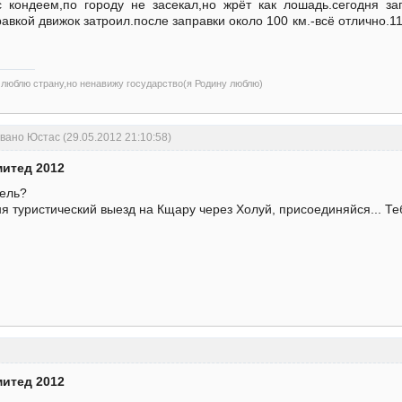
 кондеем,по городу не засекал,но жрёт как лошадь.сегодня заг
авкой движок затроил.после заправки около 100 км.-всё отлично.11
)люблю страну,но ненавижу государство(я Родину люблю)
ано Юстас (29.05.2012 21:10:58)
митед 2012
зель?
я туристический выезд на Кщару через Холуй, присоединяйся... Т
митед 2012