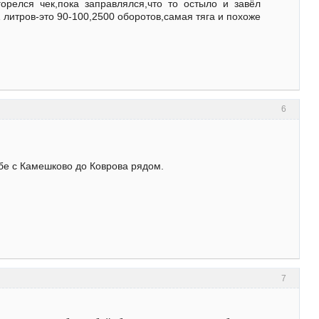
орелся чек,пока заправлялся,что то остыло и завёл
 литров-это 90-100,2500 оборотов,самая тяга и похоже
6
ебе с Камешково до Коврова рядом.
7