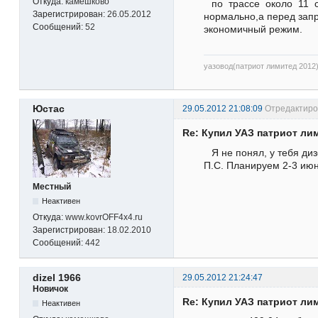
Откуда:
камешково
по трассе около 11 с
Зарегистрирован:
26.05.2012
нормально,а перед запр
Сообщений:
52
экономичный режим.
уазовод(патриот лимитед 2012
Юстас
29.05.2012 21:08:09
Отредактиров
Re: Купил УАЗ патриот ли
Я не понял, у тебя ди
П.С. Планируем 2-3 июн
Местный
Неактивен
Откуда:
www.kovrOFF4x4.ru
Зарегистрирован:
18.02.2010
Сообщений:
442
dizel 1966
29.05.2012 21:24:47
Новичок
Re: Купил УАЗ патриот ли
Неактивен