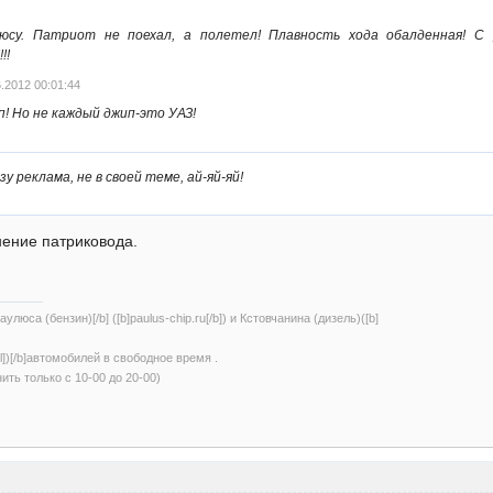
юсу. Патриот не поехал, а полетел! Плавность хода обалденная! С 
!!
.2012 00:01:44
! Но не каждый джип-это УАЗ!
у реклама, не в своей теме, ай-яй-яй!
нение патриковода.
улюса (бензин)[/b] ([b]paulus-chip.ru[/b]) и Кстовчанина (дизель)([b]
/url])[/b]автомобилей в свободное время .
нить только с 10-00 до 20-00)