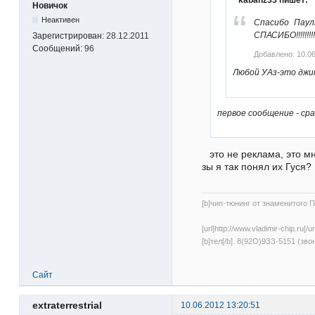
kabanz33 пишет:
Новичок
Неактивен
Спасибо Паул
СПАСИБО!!!!!!!!!!
Зарегистрирован:
28.12.2011
Сообщений:
96
Добавлено: 10.06
Любой УАз-это джип
первое сообщение - сраз
это не реклама, это м
зы я так понял их Гуся?
[b]чип-тюнинг от знаменитого Па
[url]http://www.vladimir-chip.ru[
[b]тел[/b]. 8(92О)9ЗЗ-5151 (зво
Сайт
extraterrestrial
10.06.2012 13:20:51