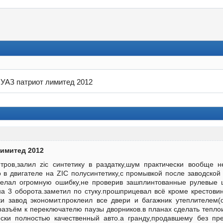
 УАЗ патриот лимитед 2012
лимитед 2012
тров,залил zic синтетику в раздатку,шум практически вообще
 в двигателе на ZIC полусинтетику,с промывкой после заводской
сделал огромную ошибку,не проверив зашплинтованные рулевые
 на 3 оборота.заметил по стуку.прошприцевал всё кроме крестови
ки завод экономит.проклеил все двери и багажник утеплителем(
азъём к переключателю паузы дворников.в планах сделать тепло
ески полностью качественный авто.а гранду,продавшему без пре