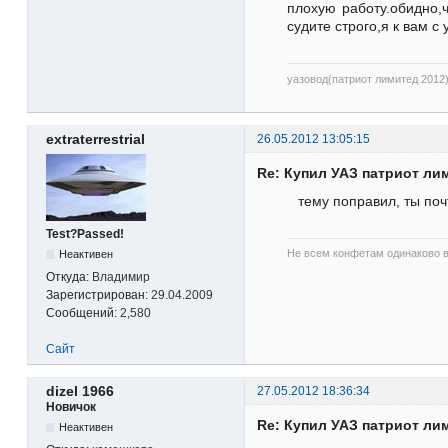
плохую работу.обидно,
судите строго,я к вам с 
уазовод(патриот лимитед 2012
extraterrestrial
26.05.2012 13:05:15
Re: Купил УАЗ патриот ли
тему поправил, ты по
Test?Passed!
Не всем конфетам одинаково в
Неактивен
Откуда:
Владимир
Зарегистрирован:
29.04.2009
Сообщений:
2,580
Сайт
dizel 1966
27.05.2012 18:36:34
Новичок
Re: Купил УАЗ патриот ли
Неактивен