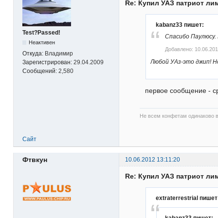
Re: Купил УАЗ патриот ли
kabanz33 пишет:
Test?Passed!
Спасибо Паулюсу. 
Неактивен
Добавлено: 10.06.201
Откуда:
Владимир
Любой УАз-это джип! Н
Зарегистрирован:
29.04.2009
Сообщений:
2,580
первое сообщение - ср
Не всем конфетам одинаково в
Сайт
Фтвкун
10.06.2012 13:11:20
Re: Купил УАЗ патриот ли
extraterrestrial пишет