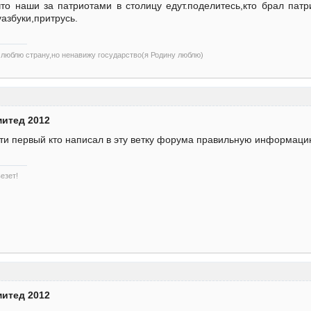
что наши за патриотами в столицу едут.поделитесь,кто брал патр
уазбуки,притрусь.
)люблю страну,но ненавижу государство(я Родину люблю)
митед 2012
чти первый кто написал в эту ветку форума правильную информац
езет!
митед 2012