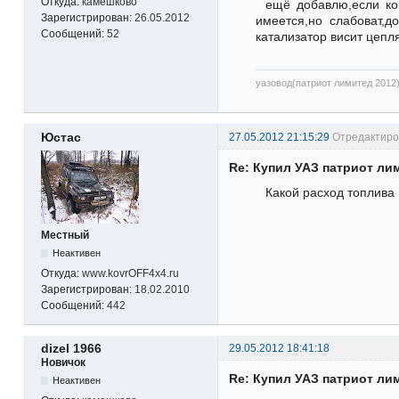
Откуда:
камешково
ещё добавлю,если ком
Зарегистрирован:
26.05.2012
имеется,но слабоват,д
Сообщений:
52
катализатор висит цепл
уазовод(патриот лимитед 2012
Юстас
27.05.2012 21:15:29
Отредактиров
Re: Купил УАЗ патриот ли
Какой расход топлива 
Местный
Неактивен
Откуда:
www.kovrOFF4x4.ru
Зарегистрирован:
18.02.2010
Сообщений:
442
dizel 1966
29.05.2012 18:41:18
Новичок
Re: Купил УАЗ патриот ли
Неактивен