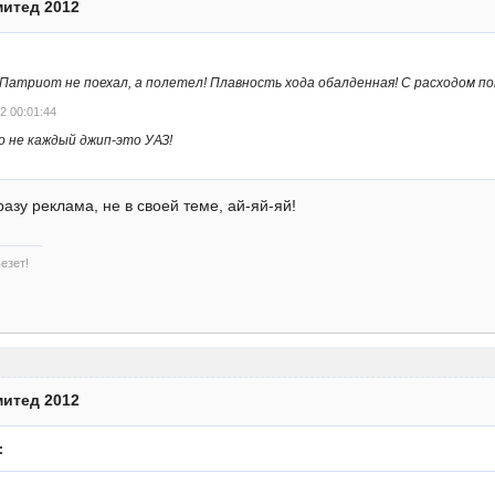
митед 2012
Патриот не поехал, а полетел! Плавность хода обалденная! С расходом пока 
2 00:01:44
о не каждый джип-это УАЗ!
азу реклама, не в своей теме, ай-яй-яй!
езет!
митед 2012
: