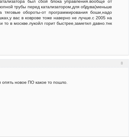
катализатора был сбой блока управления.вообще от
лопной трубы перед катализатором,для обдува(меньше
.а тяговые обороты-от программирования боши,надо
шках,у вас в коврове тоже наверно не лучше.с 2005 на
и то в москве.лукойл горит быстрее,заметил давно.тнк
8
м опять новое ПО какое то пошло.