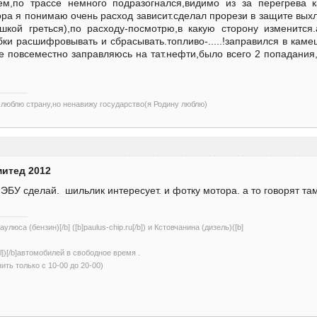
шем,по трассе немного подразогнался,видимо из за перегрева 
ора я понимаю очень расход зависит.сделал прорези в защите вых
шкой греться),по расходу-посмотрю,в какую сторону изменится
ки расшифровывать и сбрасывать.топливо-.....!заправился в каме
е повсеместно заправляюсь на тат.нефти,было всего 2 попадания,
)люблю страну,но ненавижу государство(я Родину люблю)
митед 2012
 ЭБУ сделай. шильлик интересует. и фотку мотора. а то говорят та
улюса (бензин)[/b] ([b]paulus-chip.ru[/b]) и Кстовчанина (дизель)([b]
/url])[/b]автомобилей в свободное время .
нить только с 10-00 до 20-00)