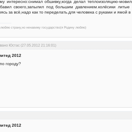
у интересно:снимал обшивку,когда делал теплоизоляцию-мовиля 
обавил своего,запылил под большим давлением.колёсики литые
яясь за всё,надо как то переделать.для человека с руками и ямой 
)люблю страну,но ненавижу государство(я Родину люблю)
ано Юстас (27.05.2012 21:16:01)
митед 2012
по городу?
митед 2012