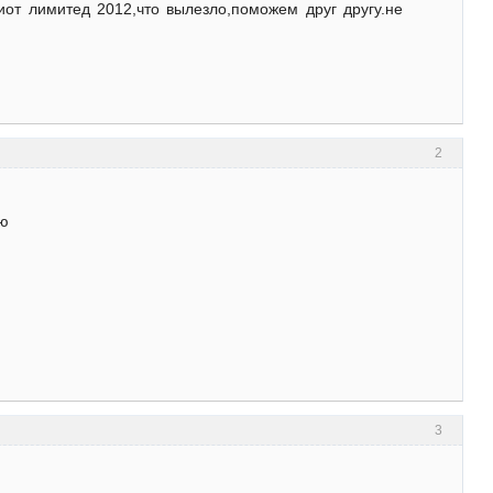
иот лимитед 2012,что вылезло,поможем друг другу.не
2
ию
3