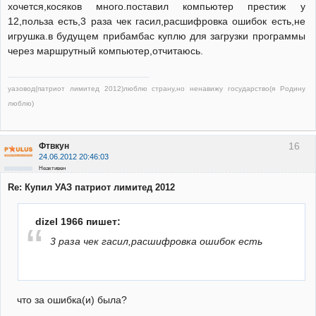
хочется,косяков много.поставил компьютер престиж у
12,польза есть,3 раза чек гасил,расшифровка ошибок есть,не
игрушка.в будущем прибамбас куплю для загрузки программы
через маршрутный компьютер,отчитаюсь.
уазовод(патриот лимитед 2012)люблю страну,но ненавижу государство(я Родину
люблю)
16
Фтвкун
24.06.2012 20:46:03
Неактивен
Re: Купил УАЗ патриот лимитед 2012
dizel 1966 пишет:
3 раза чек гасил,расшифровка ошибок есть
что за ошибка(и) была?