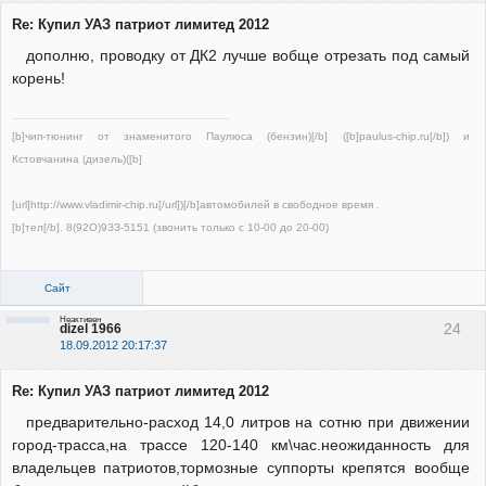
Re: Купил УАЗ патриот лимитед 2012
дополню, проводку от ДК2 лучше вобще отрезать под самый
корень!
[b]чип-тюнинг от знаменитого Паулюса (бензин)[/b] ([b]paulus-chip.ru[/b]) и
Кстовчанина (дизель)([b]
[url]http://www.vladimir-chip.ru[/url])[/b]автомобилей в свободное время .
[b]тел[/b]. 8(92О)9ЗЗ-5151 (звонить только с 10-00 до 20-00)
Сайт
Неактивен
24
dizel 1966
18.09.2012 20:17:37
Re: Купил УАЗ патриот лимитед 2012
предварительно-расход 14,0 литров на сотню при движении
город-трасса,на трассе 120-140 км\час.неожиданность для
владельцев патриотов,тормозные суппорты крепятся вообще