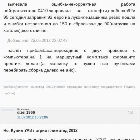
вылезала ошибка-некорректная работа
нейтрализатора.0410.заправлял на татнефти,пробовал92и
95.сегодня заправил 92 евро на лукойле,машинка резво пошла
и ошибки нет,разгонял до 150 и сбрасывал до 90(нагрузка на
каталик),всё отлично.
Добавлено: 25.06.2012 22:02:42
насчёт прибамбаса:переходник с двух проводов с
компьютера,на 1 на маршрутный комп.таже фирма,что
престиж делает.(а машинку то нужно всю ручёнками
перебирать,сборка далеко не айс).
уазовод(патриот лимитед 2012)люблю страну,но ненавижу государство(я Родину
люблю)
Неактивен
18
dizel 1966
11.07.2012 15:23:06
Re: Купил УАЗ патриот лимитед 2012
сегодня вернулся из питера.проехал 2000 км.посчитал