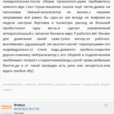
пожароопасная.после сборки прокатился.шума прибавилось
немного,звук стал глуше.машинка пошла ещё легче,дымок на
прогазовке тёмный.катализатор не жалею,с нашими
заправками всё равно бы сдох,но как всегда не вовремя.на
неделе настрою бортовик и посмотрю расход за большой
пробег.понял одну весчь:я сделал управляемый
аппарат,мощный,с запахом бензина.евро 3 работал,жёг бензин
для дожигания своей сажи,тупил мотор,но работал-
выплёвывал удушающий эко.выхлоп.насчёт перепрошивки-это
индивидуально,от стиля езды,дневного пробега,покрытия
дороги.помоему нейтрализатор,с его сборкой и подключением
приближает патриот к паркетникам(воды,сухой травы,вибрации
боится,да и от такой проводки есть риск или загореться,или
ждать пробоя эбу)
уазовод(патриот лимитед 2012)люблю страну,но ненавижу государство(я Родину
люблю)
23
Фтвкун
09.09.2012 20:17:59
Неактивен