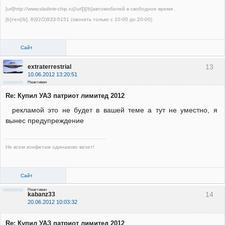
[url]http://www.vladimir-chip.ru[/url])[/b]автомобилей в свободное время .
[b]тел[/b]. 8(92О)9ЗЗ-5151 (звонить только с 10-00 до 20-00)
Сайт
13
extraterrestrial
10.06.2012 13:20:51
Неактивен
Re: Купил УАЗ патриот лимитед 2012
рекламой это не будет в вашей теме а тут не уместно, я
вынес предупреждение
Не всем конфетам одинаково везет!
Сайт
Неактивен
14
kabanz33
20.06.2012 10:03:32
Re: Купил УАЗ патриот лимитед 2012