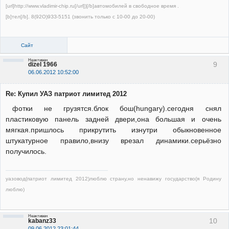
[url]http://www.vladimir-chip.ru[/url])[/b]автомобилей в свободное время .
[b]тел[/b]. 8(92О)9ЗЗ-5151 (звонить только с 10-00 до 20-00)
Сайт
Неактивен
9
dizel 1966
06.06.2012 10:52:00
Re: Купил УАЗ патриот лимитед 2012
фотки не грузятся.блок бош(hungary).сегодня снял
пластиковую панель задней двери,она большая и очень
мягкая.пришлось прикрутить изнутри обыкновенное
штукатурное правило,внизу врезал динамики.серьёзно
получилось.
уазовод(патриот лимитед 2012)люблю страну,но ненавижу государство(я Родину
люблю)
Неактивен
10
kabanz33
09.06.2012 23:01:44