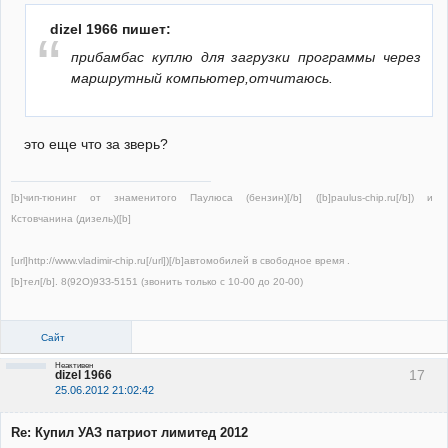
dizel 1966 пишет:
прибамбас куплю для загрузки программы через
маршрутный компьютер,отчитаюсь.
это еще что за зверь?
[b]чип-тюнинг от знаменитого Паулюса (бензин)[/b] ([b]paulus-chip.ru[/b]) и
Кстовчанина (дизель)([b]
[url]http://www.vladimir-chip.ru[/url])[/b]автомобилей в свободное время .
[b]тел[/b]. 8(92О)9ЗЗ-5151 (звонить только с 10-00 до 20-00)
Сайт
Неактивен
17
dizel 1966
25.06.2012 21:02:42
Re: Купил УАЗ патриот лимитед 2012