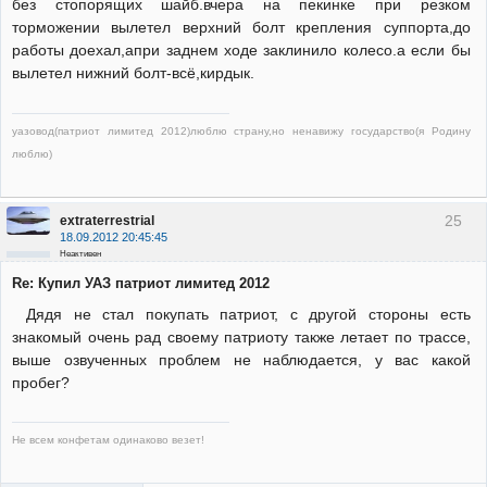
без стопорящих шайб.вчера на пекинке при резком
торможении вылетел верхний болт крепления суппорта,до
работы доехал,апри заднем ходе заклинило колесо.а если бы
вылетел нижний болт-всё,кирдык.
уазовод(патриот лимитед 2012)люблю страну,но ненавижу государство(я Родину
люблю)
25
extraterrestrial
18.09.2012 20:45:45
Неактивен
Re: Купил УАЗ патриот лимитед 2012
Дядя не стал покупать патриот, с другой стороны есть
знакомый очень рад своему патриоту также летает по трассе,
выше озвученных проблем не наблюдается, у вас какой
пробег?
Не всем конфетам одинаково везет!