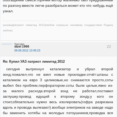
обогащение смеси.горячий мотор маленько был придушенный
по разгону.вместе легче разобраться.может кто что нибудь ещё
узнал.
уазовод(патриот лимитед 2012)люблю страну,но ненавижу государство(я Родину
люблю)
Неактивен
22
dizel 1966
09.09.2012 13:45:23
Re: Купил УАЗ патриот лимитед 2012
сегодня вытряхнул катализатор и убрал второй
зонд.пожалел,что не взял новые прокладки.отчёт:штаны с
каталиком на евро 3 целиковые,но снимаются просто,соты
выбил без проблем,перфоратором.соты были целые,явно из-
за малого расхода.второй зонд не работал,поставил
заглушку.провод идущий к второму зонду,у кого он
стоит,обязательно нужно весь изолировать(гофра разрезана
вдоль и провода вылезают).вообще электриков на заводе надо
бы заменить хотябы на молодых пэтэушников,проводка вся