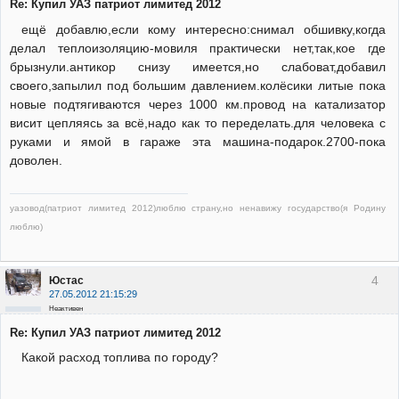
Re: Купил УАЗ патриот лимитед 2012
ещё добавлю,если кому интересно:снимал обшивку,когда
делал теплоизоляцию-мовиля практически нет,так,кое где
брызнули.антикор снизу имеется,но слабоват,добавил
своего,запылил под большим давлением.колёсики литые пока
новые подтягиваются через 1000 км.провод на катализатор
висит цепляясь за всё,надо как то переделать.для человека с
руками и ямой в гараже эта машина-подарок.2700-пока
доволен.
уазовод(патриот лимитед 2012)люблю страну,но ненавижу государство(я Родину
люблю)
4
Юстас
27.05.2012 21:15:29
Неактивен
Re: Купил УАЗ патриот лимитед 2012
Какой расход топлива по городу?