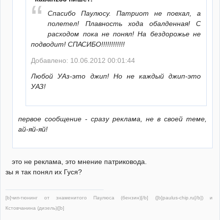
Спасибо Паулюсу. Патриот не поехал, а
полетел! Плавность хода обалденная! С
расходом пока не понял! На бездорожье не
подводит! СПАСИБО!!!!!!!!!!!!
Добавлено: 10.06.2012 00:01:44
Любой УАз-это джип! Но не каждый джип-это
УАЗ!
первое сообщение - сразу реклама, не в своей теме,
ай-яй-яй!
это не реклама, это мнение патриковода.
зы я так понял их Гуся?
[b]чип-тюнинг от знаменитого Паулюса (бензин)[/b] ([b]paulus-chip.ru[/b]) и
Кстовчанина (дизель)([b]