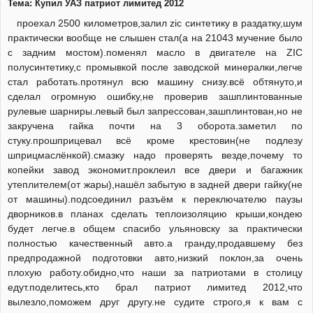
Тема: Купил УАЗ патриот лимитед 2012
проехал 2500 километров,залил zic синтетику в раздатку,шум
практически вообще не слышен стал(а на 21043 мучение было
с задним мостом).поменял масло в двигателе на ZIC
полусинтетику,с промывкой после заводской минералки,легче
стал работать.протянул всю машину снизу.всё обтянуто,и
сделал огромную ошибку,не проверив зашплинтованные
рулевые шарниры.левый был запрессован,зашплинтован,но не
закручена гайка почти на 3 оборота.заметил по
стуку.прошприцевал всё кроме крестовин(не подлезу
шприцмаслёнкой).смазку надо проверять везде,почему то
копейки завод экономит.проклеил все двери и багажник
утеплителем(от жары),нашёл забытую в задней двери гайку(не
от машины).подсоединил разъём к переключателю паузы
дворников.в планах сделать теплоизоляцию крыши,кондею
будет легче.в общем спасибо ульяновску за практически
полностью качественный авто.а гранду,продавшему без
предпродажной подготовки авто,низкий поклон,за очень
плохую работу.обидно,что наши за патриотами в столицу
едут.поделитесь,кто брал патриот лимитед 2012,что
вылезло,поможем друг другу.не судите строго,я к вам с