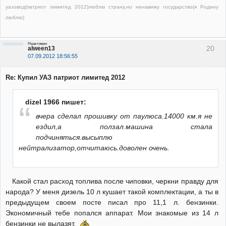
уазовод(патриот лимитед 2012)люблю страну,но ненавижу государство(я Родину
люблю)
Неактивен
20
alween13
07.09.2012 18:56:55
Re: Купил УАЗ патриот лимитед 2012
dizel 1966 пишет:
вчера сделал прошивку от паулюса.14000 км.я не
ездил,а ползал.машина стала
подчиняться.высыплю
нейтрализатор,отчитаюсь.доволен очень.
Какой стал расход топлива после чиповки, черкни правду для
народа? У меня дизель 10 л кушает такой комплектации, а ты в
предыдущем своем посте писал про 11,1 л. бензинки.
Экономичный тебе попался аппарат. Мои знакомые из 14 л
бензинки не вылазят.