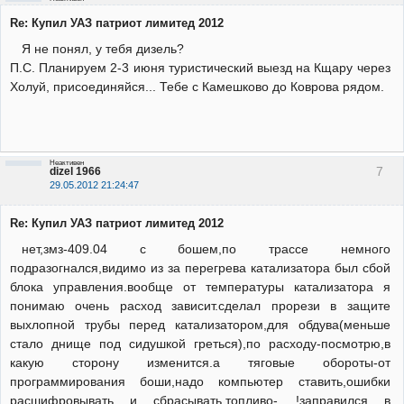
Re: Купил УАЗ патриот лимитед 2012
Я не понял, у тебя дизель?
П.С. Планируем 2-3 июня туристический выезд на Кщару через
Холуй, присоединяйся... Тебе с Камешково до Коврова рядом.
Неактивен
7
dizel 1966
29.05.2012 21:24:47
Re: Купил УАЗ патриот лимитед 2012
нет,змз-409.04 с бошем,по трассе немного
подразогнался,видимо из за перегрева катализатора был сбой
блока управления.вообще от температуры катализатора я
понимаю очень расход зависит.сделал прорези в защите
выхлопной трубы перед катализатором,для обдува(меньше
стало днище под сидушкой греться),по расходу-посмотрю,в
какую сторону изменится.а тяговые обороты-от
программирования боши,надо компьютер ставить,ошибки
расшифровывать и сбрасывать.топливо-.....!заправился в