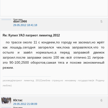
Неактивен
5
dizel 1966
29.05.2012 18:41:18
Re: Купил УАЗ патриот лимитед 2012
по трассе около 11 с кондеем,по городу не засекал,но жрёт
как лошадь.сегодня загорелся чек,пока заправлялся,что то
остыло и завёл нормально,а перед заправкой движок
затроил.после заправки около 100 км.-всё отлично.11 литров-
это 90-100,2500 оборотов,самая тяга и похоже экономичный
режим.
уазовод(патриот лимитед 2012)люблю страну,но ненавижу государство(я Родину
люблю)
6
Юстас
29.05.2012 21:08:09
Неактивен