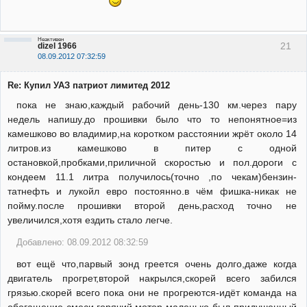
Неактивен
21
dizel 1966
08.09.2012 07:32:59
Re: Купил УАЗ патриот лимитед 2012
пока не знаю,каждый рабочий день-130 км.через пару
недель напишу.до прошивки было что то непонятное=из
камешково во владимир,на коротком расстоянии жрёт около 14
литров.из камешково в питер с одной
остановкой,пробками,приличной скоростью и пол.дороги с
кондеем 11.1 литра получилось(точно ,по чекам)бензин-
татнефть и лукойл евро постоянно.в чём фишка-никак не
пойму.после прошивки второй день,расход точно не
увеличился,хотя ездить стало легче.
Добавлено: 08.09.2012 08:32:59
вот ещё что,парвый зонд греется очень долго,даже когда
двигатель прогрет,второй накрылся,скорей всего забился
грязью.скорей всего пока они не прогреются-идёт команда на