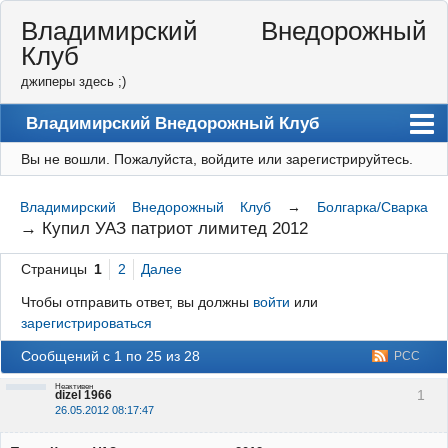
Владимирский Внедорожный
Клуб
джиперы здесь ;)
Владимирский Внедорожный Клуб
Вы не вошли.
Пожалуйста, войдите или зарегистрируйтесь.
Форум
Правила
Владимирский Внедорожный Клуб
→
Болгарка/Сварка
→
Купил УАЗ патриот лимитед 2012
Регистрация
Страницы
1
2
Далее
Вход
Чтобы отправить ответ, вы должны
войти
или
зарегистрироваться
Сообщений с 1 по 25 из 28
РСС
Неактивен
1
dizel 1966
26.05.2012 08:17:47