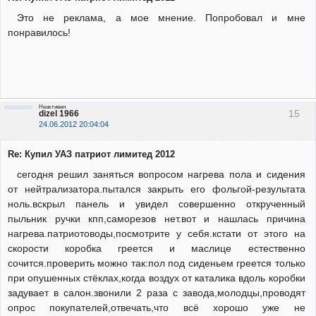
Это не реклама, а мое мнение. Попробовал и мне
понравилось!
Неактивен
15
dizel 1966
24.06.2012 20:04:04
Re: Купил УАЗ патриот лимитед 2012
сегодня решил заняться вопросом нагрева пола и сидения
от нейтрализатора.пытался закрыть его фольгой-результата
ноль.вскрыл панель и увидел совершенно открученный
пыльник ручки кпп,саморезов нет.вот и нашлась причина
нагрева.патриотоводы,посмотрите у себя.кстати от этого на
скорости коробка греется и маслице естественно
сочится.проверить можно так:пол под сиденьем греется только
при опушенных стёклах,когда воздух от каталика вдоль коробки
задувает в салон.звонили 2 раза с завода,молодцы,проводят
опрос покупателей,отвечать,что всё хорошо уже не