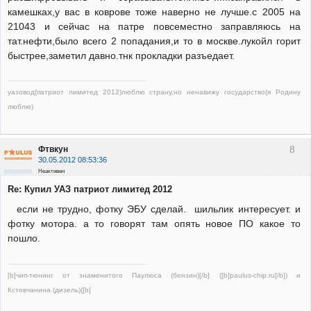
камешках,у вас в коврове тоже наверно не лучше.с 2005 на
21043 и сейчас на патре повсеместно заправляюсь на
тат.нефти,было всего 2 попадания,и то в москве.лукойл горит
быстрее,заметил давно.тнк прокладки разъедает.
уазовод(патриот лимитед 2012)люблю страну,но ненавижу государство(я Родину
люблю)
8
Фтвкун
30.05.2012 08:53:36
Неактивен
Re: Купил УАЗ патриот лимитед 2012
если не трудно, фотку ЭБУ сделай. шильлик интересует. и
фотку мотора. а то говорят там опять новое ПО какое то
пошло.
[b]чип-тюнинг от знаменитого Паулюса (бензин)[/b] ([b]paulus-chip.ru[/b]) и
Кстовчанина (дизель)([b]