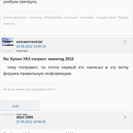
уазбуки,притрусь.
уазовод(патриот лимитед 2012)люблю страну,но ненавижу государство(я Родину
люблю)
2
extraterrestrial
26.05.2012 13:05:15
Неактивен
Re: Купил УАЗ патриот лимитед 2012
тему поправил, ты почти первый кто написал в эту ветку
форума правильную информацию
Не всем конфетам одинаково везет!
Сайт
Неактивен
3
dizel 1966
27.05.2012 18:36:34