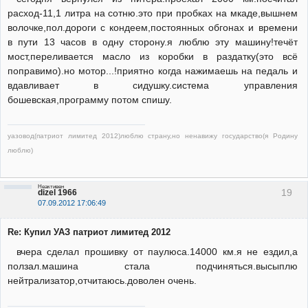
расход-11,1 литра на сотню.это при пробках на мкаде,вышнем
волочке,пол.дороги с кондеем,постоянных обгонах и времени
в пути 13 часов в одну сторону.я люблю эту машину!течёт
мост,переливается масло из коробки в раздатку(это всё
поправимо).но мотор...!приятно когда нажимаешь на педаль и
вдавливает в сидушку.система управления
бошевская,программу потом спишу.
уазовод(патриот лимитед 2012)люблю страну,но ненавижу государство(я Родину
люблю)
Неактивен
19
dizel 1966
07.09.2012 17:06:49
Re: Купил УАЗ патриот лимитед 2012
вчера сделал прошивку от паулюса.14000 км.я не ездил,а
ползал.машина стала подчиняться.высыплю
нейтрализатор,отчитаюсь.доволен очень.