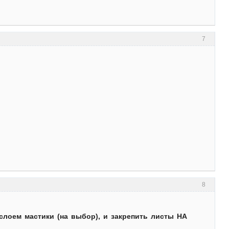
7
8
слоем мастики (на выбор), и закрепить листы НА