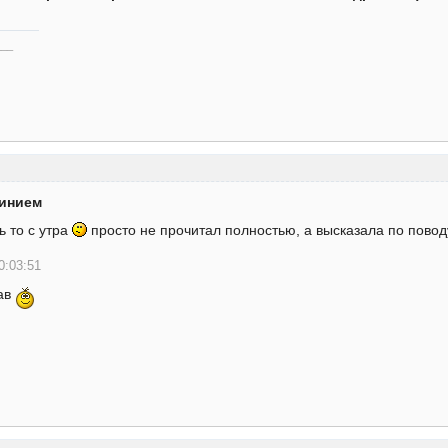
___
минием
ь то с утра
просто не прочитал полностью, а высказала по повод
0:03:51
ав