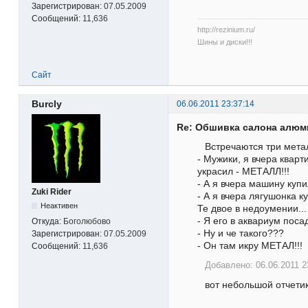
Зарегистрирован:
07.05.2009
Сообщений:
11,636
http://rezinium.ru/
Шины и диски!!!
Сайт
Burcly
06.06.2011 23:37:14
Re: Обшивка салона алю
Встречаются три мета
- Мужики, я вчера кварт
украсил - МЕТАЛЛ!!!
- А я вчера машину куп
Zuki Rider
- А я вчера лягушонка к
Неактивен
Те двое в недоумении...
- Я его в аквариум поса
Откуда:
Боголюбово
- Ну и че такого???
Зарегистрирован:
07.05.2009
- Он там икру МЕТАЛ!!!
Сообщений:
11,636
Добавлено: 06.06.2011 2
вот небольшой отчети