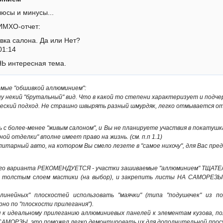
плюсы и минусы...
ИМХО-отчет:
ка салона. Да или Нет?
01:14
Ь интересная тема.
емые "обшивкой аллюминием":
ну некий "брутальный" вид. Что в какой то степени характеризует и подч
еский подход. Не страшно швырять разный шмурдяк, легко отмывается от г
ь с более-менее "живым салоном", и Вы не планируете участвия в покатушка
ой отделки" вполне имеет право на жизнь. (см. п.п 1.1)
литарный авто, на котором Вы смело лезете в "самое нихочу", для Вас пред
орого варианта РЕКОМЕНДУЕТСЯ - участки зашиваемые "аллюминием" ТЩАТ
 толстым слоем мастики (на выбор), и закрепить листы НА САМОРЕЗЫ!!
волинейных" плоскостей использовать "маячки" (типа "подушечек" из
но по "плоскости прилегания").
 к идеальному прилеганию аллюминиевых панелей к элементам кузова, п
САМОРЗЫ, это поможел легко демонтировать их для дополнительной просушк