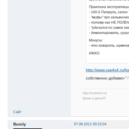
Практика эксплуатаци
- 160-й Патруль, салон 
- "мифы" про гальвниче
- потому как НЕ ПОЛЕНИ
- "уделался по самое н
- демонтировать, сушит
Минусы:
- что говорить, шумнова
ИМХО.
http://www.vse4x4.ru/f
собственно добавил "-
http://rezinium.ru/
Шины и диски!!!
Сайт
Burcly
07.06.2011 00:23:04