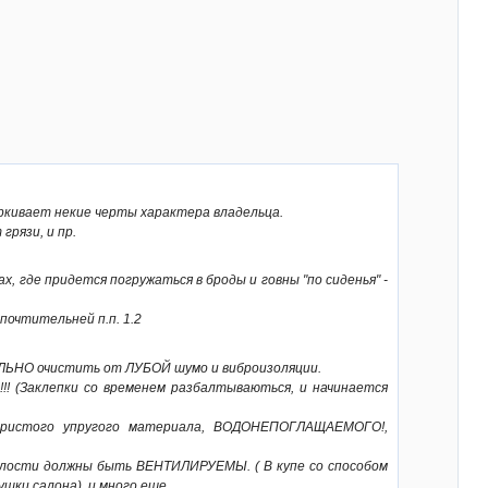
еркивает некие черты характера владельца.
рязи, и пр.
х, где придется погружаться в броды и говны "по сиденья" -
почтительней п.п. 1.2
ЕЛЬНО очистить от ЛУБОЙ шумо и виброизоляции.
! (Заклепки со временем разбалтываються, и начинается
 пористого упругого материала, ВОДОНЕПОГЛАЩАЕМОГО!,
олости должны быть ВЕНТИЛИРУЕМЫ. ( В купе со способом
и салона). и много еще....