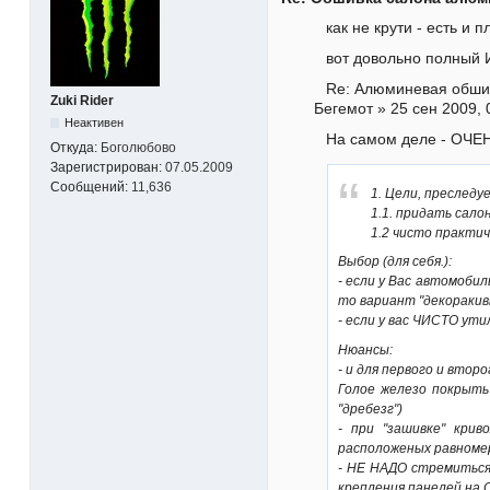
как не крути - есть и 
вот довольно полный 
Re: Алюминевая обшив
Zuki Rider
Бегемот » 25 сен 2009, 
Неактивен
На самом деле - ОЧЕН
Откуда:
Боголюбово
Зарегистрирован:
07.05.2009
Сообщений:
11,636
1. Цели, преследу
1.1. придать сало
1.2 чисто практич
Выбор (для себя.):
- если у Вас автомобил
то вариант "декоракивн
- если у вас ЧИСТО ути
Нюансы:
- и для первого и вт
Голое железо покрыть
"дребезг")
- при "зашивке" кри
расположеных равномер
- НЕ НАДО стремиться
крепления панелей на 