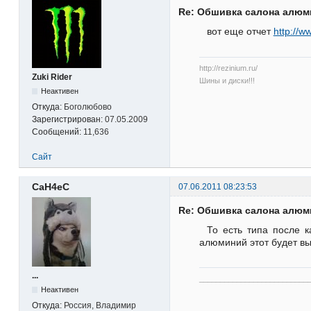
Re: Обшивка салона алю
вот еще отчет
http://
http://rezinium.ru/
Zuki Rider
Шины и диски!!!
Неактивен
Откуда:
Боголюбово
Зарегистрирован:
07.05.2009
Сообщений:
11,636
Сайт
CaH4eC
07.06.2011 08:23:53
Re: Обшивка салона алю
То есть типа после 
алюминий этот будет в
...
__________________________
Неактивен
Откуда:
Россия, Владимир