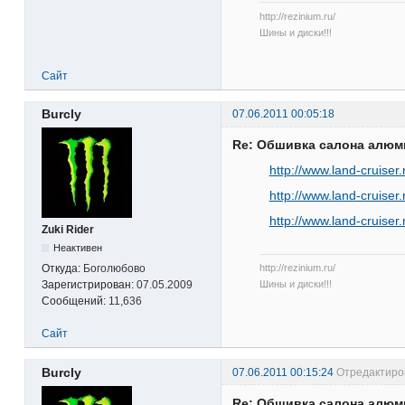
http://rezinium.ru/
Шины и диски!!!
Сайт
Burcly
07.06.2011 00:05:18
Re: Обшивка салона алю
http://www.land-cruise
http://www.land-cruise
http://www.land-cruise
Zuki Rider
Неактивен
http://rezinium.ru/
Откуда:
Боголюбово
Шины и диски!!!
Зарегистрирован:
07.05.2009
Сообщений:
11,636
Сайт
Burcly
07.06.2011 00:15:24
Отредактиров
Re: Обшивка салона алю