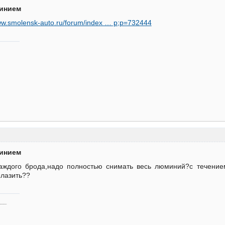
минием
www.smolensk-auto.ru/forum/index … p;p=732444
минием
каждого брода,надо полностью снимать весь люминий?с течение
ылазить??
___