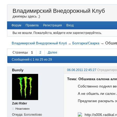
Владимирский Внедорожный Клуб
джиперы здесь ;)
Форум
Правила
Регистрация
Вход
Вы не вошли.
Пожалуйста, войдите или зарегистрируйтесь.
→
Обшив
Владимирский Внедорожный Клуб
→
Болгарка/Сварка
Страницы
1
2
Далее
Сообщений с 1 по 25 из 29
Burcly
06.06.2011 22:45:27
Отредактиров
Тема: Обшивка салона ал
Собственно поднял ве
А не обшить ли сало
Предлагаю раскрыть 
Zuki Rider
Неактивен
Откуда:
Боголюбово