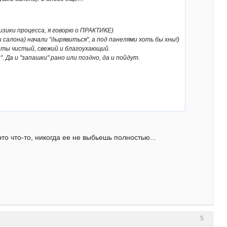
изики процесса, я говорю о ПРАКТИКЕ)
салона) начали "дырявиться", а под панелями хоть бы хны!)
 и ты чистый, свежий и благоухающий.
 Да и "запашки" рано или поздно, да и пойдут.
то что-то, никогда ее не выбьешь полностью...
5