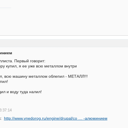
минием
ллиста. Первый говорит:
иру купил, я ее уже всю металлом внутри
ил, всю машину металлом облепил - МЕТАЛЛ!!!
упил!
дил и воду туда налил!
3:37:14
к:
http://www.vnedorog.ru/engine/drupal/co … -алюминием