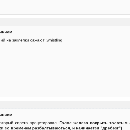
минием
й на заклепки сажают :whistling:
минием
оторый сирега процетировал :
Голое железо покрыть толстым 
и со временем разбалтываються, и начинается "дребезг")