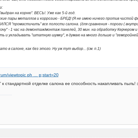
и:
"выдран на корню". ВЕСЬ!. Уже как 5-й год.
ские пары металлов и коррозию - БРЕД! (Я не имею ничего против чистой ф
ЛСЯ "промастичить" все полости салона. (для сравнения - пороги ( внутри 
ехочу" - 1 час на демонтаж/монтаж панелей, 30 мин. на обработку Керчером
ь и укладывать "штатную шумку", я думаю на много дольше и "геморойней".
то в салоне, как без этого. Ну уж тут выбор... (см. п.1)
orum/viewtopic.ph … p;start=20
" к стандартной отделке салона ее способность накапливать пыль! э