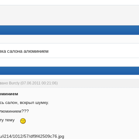
ка салона алюминием
ано Burcly (07.06.2011 00:21:06)
юминием
сь салон, вскрыл шумку.
н люминием???
эту тему