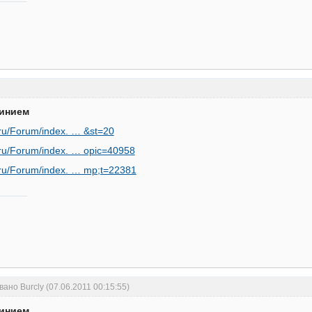
минием
r.ru/Forum/index. … &st=20
r.ru/Forum/index. … opic=40958
r.ru/Forum/index. … mp;t=22381
ано Burcly (07.06.2011 00:15:55)
минием