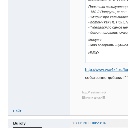
Практика эксплуатаци
- 160-й Патруль, салон 
- "мифы" про гальвниче
- потому как НЕ ПОЛЕНИ
- "уделался по самое н
- демонтировать, сушит
Минусы:
- что говорить, шумнова
ИМХО.
http://www.vse4x4.ru/f
собственно добавил "-
http://rezinium.ru/
Шины и диски!!!
Сайт
Burcly
07.06.2011 00:23:04