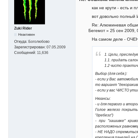
как не крути - есть и 
вот довольно полный 
Re: Алюминевая обшив
Zuki Rider
Бегемот » 25 сен 2009, 
Неактивен
На самом деле - ОЧЕН
Откуда:
Боголюбово
Зарегистрирован:
07.05.2009
Сообщений:
11,636
1. Цели, преследу
1.1. придать сало
1.2 чисто практич
Выбор (для себя.):
- если у Вас автомобил
то вариант "декоракивн
- если у вас ЧИСТО ути
Нюансы:
- и для первого и вт
Голое железо покрыть
"дребезг")
- при "зашивке" кри
расположеных равномер
- НЕ НАДО стремиться
крепления панелей на 