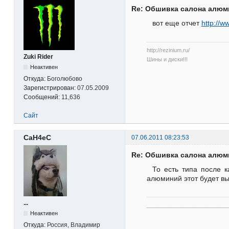
Re: Обшивка салона алю
вот еще отчет
http://
http://rezinium.ru/
Zuki Rider
Шины и диски!!!
Неактивен
Откуда:
Боголюбово
Зарегистрирован:
07.05.2009
Сообщений:
11,636
Сайт
CaH4eC
07.06.2011 08:23:53
Re: Обшивка салона алю
То есть типа после 
алюминий этот будет в
...
__________________________
Неактивен
Откуда:
Россия, Владимир