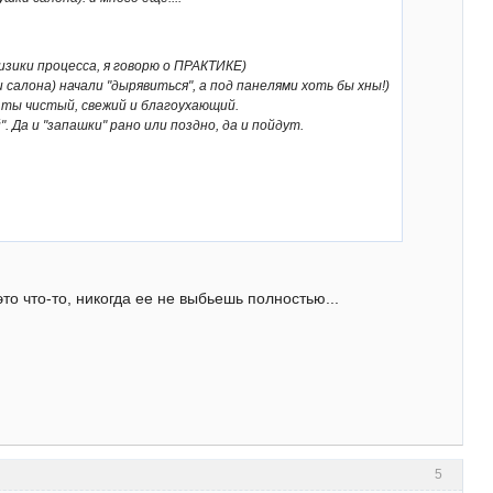
изики процесса, я говорю о ПРАКТИКЕ)
салона) начали "дырявиться", а под панелями хоть бы хны!)
 и ты чистый, свежий и благоухающий.
 Да и "запашки" рано или поздно, да и пойдут.
то что-то, никогда ее не выбьешь полностью...
5