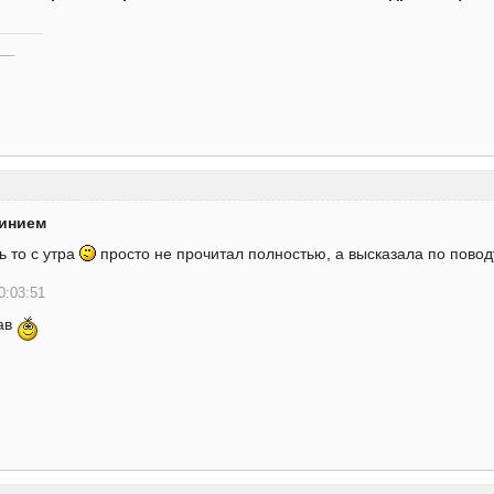
___
минием
ь то с утра
просто не прочитал полностью, а высказала по повод
0:03:51
ав