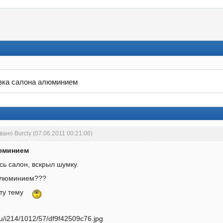
ка салона алюминием
ано Burcly (07.06.2011 00:21:06)
юминием
сь салон, вскрыл шумку.
н люминием???
эту тему