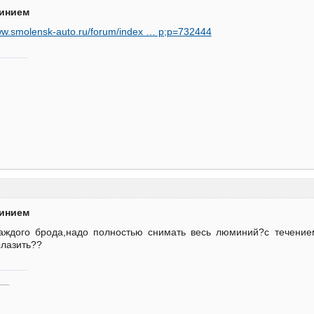
минием
www.smolensk-auto.ru/forum/index … p;p=732444
минием
каждого брода,надо полностью снимать весь люминий?с течение
ылазить??
___