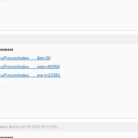
минием
r.ru/Forum/index. … &st=20
r.ru/Forum/index. … opic=40958
r.ru/Forum/index. … mp;t=22381
ано Burcly (07.06.2011 00:15:55)
минием