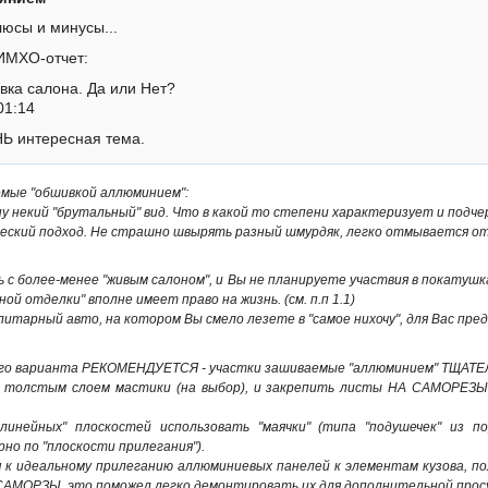
плюсы и минусы...
ИМХО-отчет:
ка салона. Да или Нет?
01:14
Ь интересная тема.
емые "обшивкой аллюминием":
ну некий "брутальный" вид. Что в какой то степени характеризует и подч
еский подход. Не страшно швырять разный шмурдяк, легко отмывается от г
ь с более-менее "живым салоном", и Вы не планируете участвия в покатушка
ой отделки" вполне имеет право на жизнь. (см. п.п 1.1)
литарный авто, на котором Вы смело лезете в "самое нихочу", для Вас пред
орого варианта РЕКОМЕНДУЕТСЯ - участки зашиваемые "аллюминием" ТЩАТ
 толстым слоем мастики (на выбор), и закрепить листы НА САМОРЕЗЫ!!
волинейных" плоскостей использовать "маячки" (типа "подушечек" из
но по "плоскости прилегания").
 к идеальному прилеганию аллюминиевых панелей к элементам кузова, п
САМОРЗЫ, это поможел легко демонтировать их для дополнительной просушк