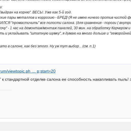
и:
"выдран на корню". ВЕСЬ!. Уже как 5-й год.
ские пары металлов и коррозию - БРЕД! (Я не имею ничего против чистой ф
ЛСЯ "промастичить" все полости салона. (для сравнения - пороги ( внутри 
ехочу" - 1 час на демонтаж/монтаж панелей, 30 мин. на обработку Керчером
ь и укладывать "штатную шумку", я думаю на много дольше и "геморойней".
то в салоне, как без этого. Ну уж тут выбор... (см. п.1)
orum/viewtopic.ph … p;start=20
" к стандартной отделке салона ее способность накапливать пыль! э