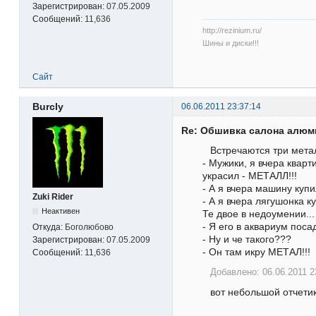
Зарегистрирован:
07.05.2009
Сообщений:
11,636
http://rezinium.ru/
Шины и диски!!!
Сайт
Burcly
06.06.2011 23:37:14
Re: Обшивка салона алю
Встречаются три мета
- Мужики, я вчера кварт
украсил - МЕТАЛЛ!!!
- А я вчера машину куп
Zuki Rider
- А я вчера лягушонка к
Неактивен
Те двое в недоумении...
- Я его в аквариум поса
Откуда:
Боголюбово
- Ну и че такого???
Зарегистрирован:
07.05.2009
- Он там икру МЕТАЛ!!!
Сообщений:
11,636
Добавлено: 06.06.2011 2
вот небольшой отчети