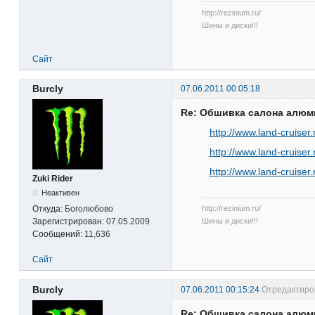
http://rezinium.ru/
Шины и диски!!!
Сайт
Burcly
07.06.2011 00:05:18
Re: Обшивка салона алю
http://www.land-cruise
http://www.land-cruise
http://www.land-cruise
Zuki Rider
Неактивен
http://rezinium.ru/
Откуда:
Боголюбово
Шины и диски!!!
Зарегистрирован:
07.05.2009
Сообщений:
11,636
Сайт
Burcly
07.06.2011 00:15:24
Отредактиров
Re: Обшивка салона алю