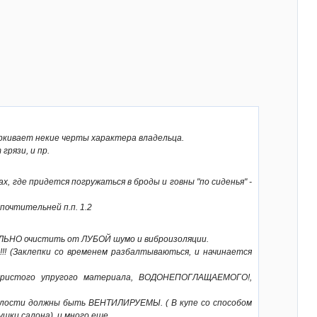
еркивает некие черты характера владельца.
рязи, и пр.
х, где придется погружаться в броды и говны "по сиденья" -
почтительней п.п. 1.2
ЕЛЬНО очистить от ЛУБОЙ шумо и виброизоляции.
! (Заклепки со временем разбалтываються, и начинается
 пористого упругого материала, ВОДОНЕПОГЛАЩАЕМОГО!,
олости должны быть ВЕНТИЛИРУЕМЫ. ( В купе со способом
и салона). и много еще....