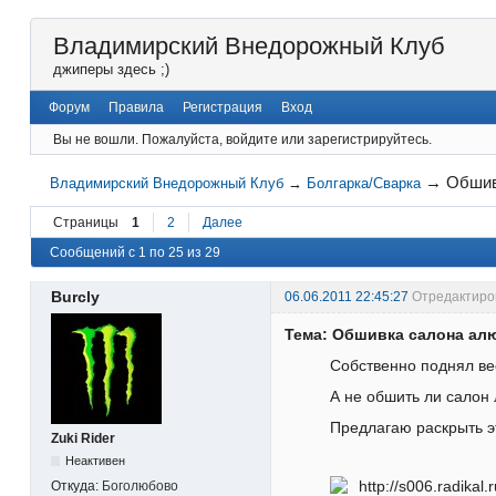
Владимирский Внедорожный Клуб
джиперы здесь ;)
Форум
Правила
Регистрация
Вход
Вы не вошли.
Пожалуйста, войдите или зарегистрируйтесь.
→
Обшив
Владимирский Внедорожный Клуб
→
Болгарка/Сварка
Страницы
1
2
Далее
Сообщений с 1 по 25 из 29
Burcly
06.06.2011 22:45:27
Отредактиров
Тема: Обшивка салона ал
Собственно поднял ве
А не обшить ли сало
Предлагаю раскрыть 
Zuki Rider
Неактивен
Откуда:
Боголюбово