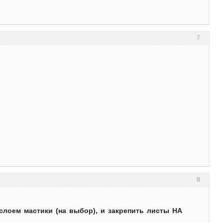
7
8
слоем мастики (на выбор), и закрепить листы НА