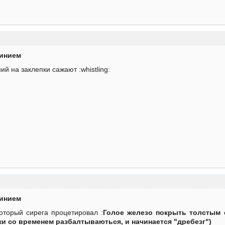
минием
й на заклепки сажают :whistling:
минием
оторый сирега процетировал :
Голое железо покрыть толстым 
и со временем разбалтываються, и начинается "дребезг")