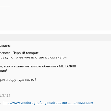
минием
ллиста. Первый говорит:
иру купил, я ее уже всю металлом внутри
ил, всю машину металлом облепил - МЕТАЛЛ!!!
упил!
дил и воду туда налил!
3:37:14
к:
http://www.vnedorog.ru/engine/drupal/co … -алюминием