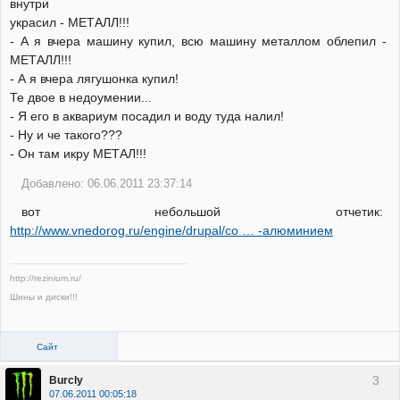
внутри
украсил - МЕТАЛЛ!!!
- А я вчера машину купил, всю машину металлом облепил -
МЕТАЛЛ!!!
- А я вчера лягушонка купил!
Те двое в недоумении...
- Я его в аквариум посадил и воду туда налил!
- Ну и че такого???
- Он там икру МЕТАЛ!!!
Добавлено: 06.06.2011 23:37:14
вот небольшой отчетик:
http://www.vnedorog.ru/engine/drupal/co … -алюминием
http://rezinium.ru/
Шины и диски!!!
Сайт
3
Burcly
07.06.2011 00:05:18