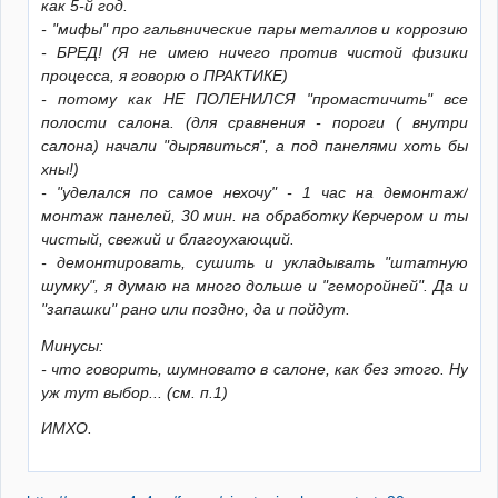
как 5-й год.
- "мифы" про гальвнические пары металлов и коррозию
- БРЕД! (Я не имею ничего против чистой физики
процесса, я говорю о ПРАКТИКЕ)
- потому как НЕ ПОЛЕНИЛСЯ "промастичить" все
полости салона. (для сравнения - пороги ( внутри
салона) начали "дырявиться", а под панелями хоть бы
хны!)
- "уделался по самое нехочу" - 1 час на демонтаж/
монтаж панелей, 30 мин. на обработку Керчером и ты
чистый, свежий и благоухающий.
- демонтировать, сушить и укладывать "штатную
шумку", я думаю на много дольше и "геморойней". Да и
"запашки" рано или поздно, да и пойдут.
Минусы:
- что говорить, шумновато в салоне, как без этого. Ну
уж тут выбор... (см. п.1)
ИМХО.