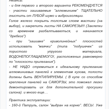
Нюансы:
- и для первого и второго варианта РЕКОМЕНДУЕТСЯ
- участки зашиваемые "аллюминием" ТЩАТЕЛЬНО
очистить от ЛУБОЙ шумо и виброизоляции.
Голое железо покрыть толстым слоем мастики (на
выбор), и закрепить листы НА САМОРЕЗЫ!!! (Заклепки
со временем разбалтываються, и начинается
"дребезг")
- при "зашивке" криволинейных" плоскостей
использовать "маячки" (типа "подушечек" из
пористого упругого материала,
ВОДОНЕПОГЛАЩАЕМОГО!, расположеных равномерно
по "плоскости прилегания").
- НЕ НАДО стремиться к идеальному прилеганию
аллюминиевых панелей к элементам кузова, полости
должны быть ВЕНТИЛИРУЕМЫ. ( В купе со способом
крепления панелей на САМОРЗЫ, это поможел легко
демонтировать их для дополнительной просушки
салона). и много еще....
Практика эксплуатации:
- 160-й Патруль, салон "выдран на корню". ВЕСЬ!. Уже