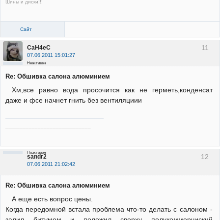
Шины и диски!!!
Сайт
11
CaH4eC
07.06.2011 15:01:27
Неактивен
Re: Обшивка салона алюминием
Хм,все равно вода просочится как не герметь,конденсат
даже и фсе начнет гнить без вентиляциии
_____________________________
Неактивен
12
sandr2
07.06.2011 21:02:42
Re: Обшивка салона алюминием
А еще есть вопрос цены.
Когда передомной встала проблема что-то делать с салоном -
залил битумом и положил сверху полукоммерчиский