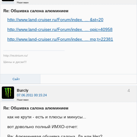
Неактивен
Re: Обшивка салона алюминием
http://www.land-cruiser.ru/Forum/index. … &st=20
http://www.land-cruiser.ru/Forum/index. … opic=40958
http://www.land-cruiser.ru/Forum/index. … mp;t=22381
http://rezinium.ru/
Шины и диски!!!
Сайт
4
Burcly
07.06.2011 00:15:24
Неактивен
Re: Обшивка салона алюминием
как не крути - есть и плюсы и минусы...
вот довольно полный ИМХО-отчет:
Re: Алюминевая обшивка салона. Да или Нет?