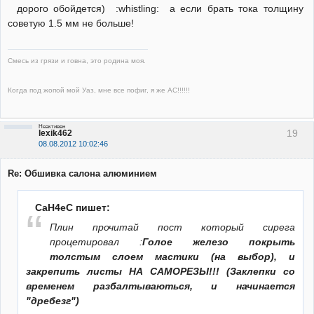
дорого обойдется) :whistling: а если брать тока толщину
советую 1.5 мм не больше!
Смесь из грязи и говна, это родина моя.
Когда под жопой мой Уаз, мне все пофиг, я же АС!!!!!!
Неактивен
19
lexik462
08.08.2012 10:02:46
Re: Обшивка салона алюминием
CaH4eC пишет:
Плин прочитай пост который сирега
процетировал :
Голое железо покрыть
толстым слоем мастики (на выбор), и
закрепить листы НА САМОРЕЗЫ!!! (Заклепки со
временем разбалтываються, и начинается
"дребезг")