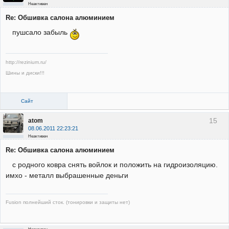
Неактивен
Re: Обшивка салона алюминием
пушсало забыль
http://rezinium.ru/
Шины и диски!!!
Сайт
15
atom
08.06.2011 22:23:21
Неактивен
Re: Обшивка салона алюминием
с родного ковра снять войлок и положить на гидроизоляцию.
имхо - металл выбрашенные деньги
Fusion полнейший сток. (тонировки и защиты нет)