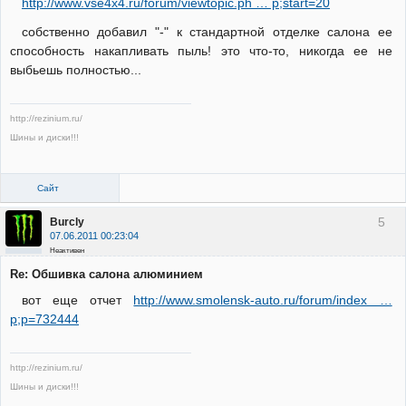
http://www.vse4x4.ru/forum/viewtopic.ph … p;start=20
собственно добавил "-" к стандартной отделке салона ее
способность накапливать пыль! это что-то, никогда ее не
выбьешь полностью...
http://rezinium.ru/
Шины и диски!!!
Сайт
5
Burcly
07.06.2011 00:23:04
Неактивен
Re: Обшивка салона алюминием
вот еще отчет
http://www.smolensk-auto.ru/forum/index …
p;p=732444
http://rezinium.ru/
Шины и диски!!!