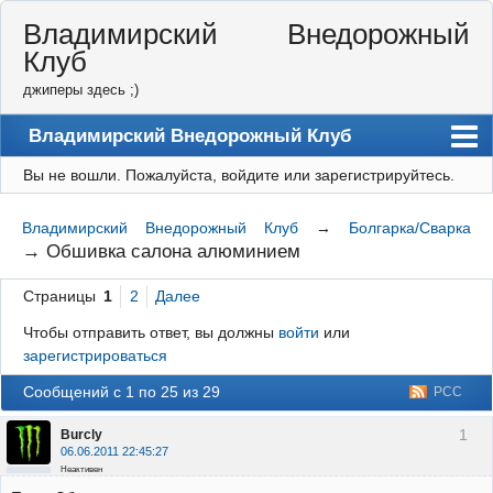
Владимирский Внедорожный
Клуб
джиперы здесь ;)
Владимирский Внедорожный Клуб
Вы не вошли.
Пожалуйста, войдите или зарегистрируйтесь.
Форум
Правила
Владимирский Внедорожный Клуб
→
Болгарка/Сварка
→
Обшивка салона алюминием
Регистрация
Страницы
1
2
Далее
Вход
Чтобы отправить ответ, вы должны
войти
или
зарегистрироваться
Сообщений с 1 по 25 из 29
РСС
1
Burcly
06.06.2011 22:45:27
Неактивен