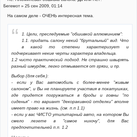
Бегемот » 25 сен 2009, 01:14
На самом деле - ОЧЕНЬ интересная тема.
1. Цели, преследуемые "обшивкой аллюминием":
1.1. придать салону некий "брутальный" вид. Что
в какой то степени характеризует и
подчеркивает некие черты характера владельца.
1.2 чисто практический подход. Не страшно швырять
разный шмурдяк, легко отмывается от грязи, и пр.
Выбор (для себя.):
- если у Вас автомобиль с более-менее "живым
салоном", и Вы не планируете участвия в покатушках,
где придется погружаться в броды и говны "по
сиденья" - то вариант "декоракивной отделки" вполне
имеет право на жизнь. (см. п.п 1.1)
- если у вас ЧИСТО утилитарный авто, на котором Вы
смело лезете в "самое нихочу", для Вас
предпочтительней п.п. 1.2