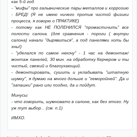
как 5-й год.
- "мифы" про гальвнические пары металлов и коррозию
- БРЕД! (Я не имею ничего против чистой физики
процесса, я говорю о ПРАКТИКЕ)
- потому как НЕ ПОЛЕНИЛСЯ "промастичить" все
полости салона. (для сравнения - пороги ( внутри
салона) начали "дырявиться", а под панелями хоть бы
хны!)
- "уделался по самое нехочу" - 1 час на демонтаж/
монтаж панелей, 30 мин. на обработку Керчером и ты
чистый, свежий и благоухающий.
- демонтировать, сушить и укладывать "штатную
шумку", я думаю на много дольше и "геморойней". Да и
"запашки" рано или поздно, да и пойдут.
Минусы:
- что говорить, шумновато в салоне, как без этого. Ну
уж тут выбор... (см. п.1)
ИМХО.