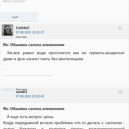
Шины и диски!!!
Сайт
11
CaH4eC
07.06.2011 15:01:27
Неактивен
Re: Обшивка салона алюминием
Хм,все равно вода просочится как не герметь,конденсат
даже и фсе начнет гнить без вентиляциии
_____________________________
Неактивен
12
sandr2
07.06.2011 21:02:42
Re: Обшивка салона алюминием
А еще есть вопрос цены.
Когда передомной встала проблема что-то делать с салоном -
залил битумом и положил сверху полукоммерчиский