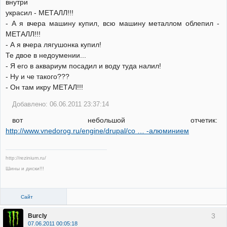
внутри
украсил - МЕТАЛЛ!!!
- А я вчера машину купил, всю машину металлом облепил -
МЕТАЛЛ!!!
- А я вчера лягушонка купил!
Те двое в недоумении...
- Я его в аквариум посадил и воду туда налил!
- Ну и че такого???
- Он там икру МЕТАЛ!!!
Добавлено: 06.06.2011 23:37:14
вот небольшой отчетик:
http://www.vnedorog.ru/engine/drupal/co … -алюминием
http://rezinium.ru/
Шины и диски!!!
Сайт
3
Burcly
07.06.2011 00:05:18