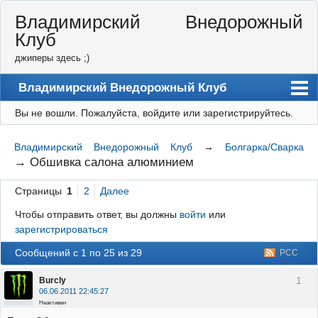
Владимирский Внедорожный
Клуб
джиперы здесь ;)
Владимирский Внедорожный Клуб
Вы не вошли.
Пожалуйста, войдите или зарегистрируйтесь.
Форум
Правила
Владимирский Внедорожный Клуб
→
Болгарка/Сварка
→
Обшивка салона алюминием
Регистрация
Страницы
1
2
Далее
Вход
Чтобы отправить ответ, вы должны
войти
или
зарегистрироваться
Сообщений с 1 по 25 из 29
РСС
1
Burcly
06.06.2011 22:45:27
Неактивен