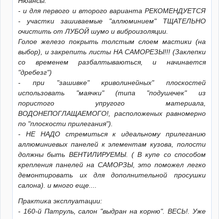
Нюансы:
- и для первого и второго варианта РЕКОМЕНДУЕТСЯ
- участки зашиваемые "аллюминием" ТЩАТЕЛЬНО
очистить от ЛУБОЙ шумо и виброизоляции.
Голое железо покрыть толстым слоем мастики (на
выбор), и закрепить листы НА САМОРЕЗЫ!!! (Заклепки
со временем разбалтываються, и начинается
"дребезг")
- при "зашивке" криволинейных" плоскостей
использовать "маячки" (типа "подушечек" из
пористого упругого материала,
ВОДОНЕПОГЛАЩАЕМОГО!, расположеных равномерно
по "плоскости прилегания").
- НЕ НАДО стремиться к идеальному прилеганию
аллюминиевых панелей к элементам кузова, полости
должны быть ВЕНТИЛИРУЕМЫ. ( В купе со способом
крепления панелей на САМОРЗЫ, это поможел легко
демонтировать их для дополнительной просушки
салона). и много еще....
Практика эксплуатации:
- 160-й Патруль, салон "выдран на корню". ВЕСЬ!. Уже