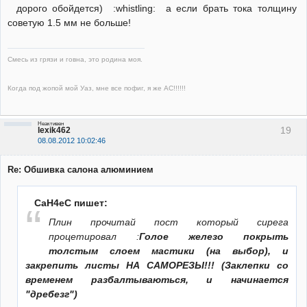
дорого обойдется) :whistling: а если брать тока толщину
советую 1.5 мм не больше!
Смесь из грязи и говна, это родина моя.
Когда под жопой мой Уаз, мне все пофиг, я же АС!!!!!!
Неактивен
19
lexik462
08.08.2012 10:02:46
Re: Обшивка салона алюминием
CaH4eC пишет:
Плин прочитай пост который сирега
процетировал :
Голое железо покрыть
толстым слоем мастики (на выбор), и
закрепить листы НА САМОРЕЗЫ!!! (Заклепки со
временем разбалтываються, и начинается
"дребезг")