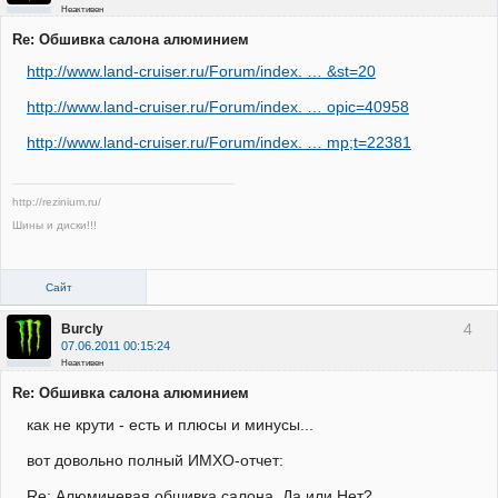
Неактивен
Re: Обшивка салона алюминием
http://www.land-cruiser.ru/Forum/index. … &st=20
http://www.land-cruiser.ru/Forum/index. … opic=40958
http://www.land-cruiser.ru/Forum/index. … mp;t=22381
http://rezinium.ru/
Шины и диски!!!
Сайт
4
Burcly
07.06.2011 00:15:24
Неактивен
Re: Обшивка салона алюминием
как не крути - есть и плюсы и минусы...
вот довольно полный ИМХО-отчет:
Re: Алюминевая обшивка салона. Да или Нет?