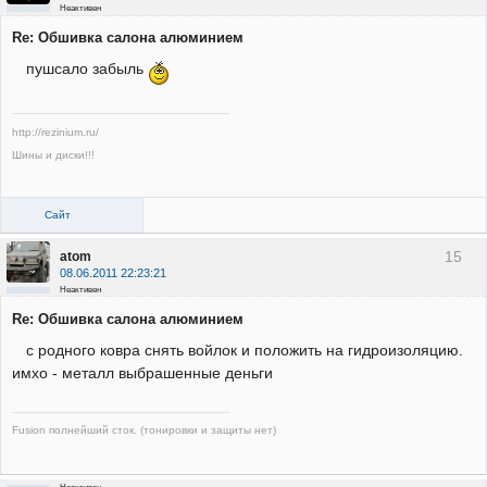
Неактивен
Re: Обшивка салона алюминием
пушсало забыль
http://rezinium.ru/
Шины и диски!!!
Сайт
15
atom
08.06.2011 22:23:21
Неактивен
Re: Обшивка салона алюминием
с родного ковра снять войлок и положить на гидроизоляцию.
имхо - металл выбрашенные деньги
Fusion полнейший сток. (тонировки и защиты нет)