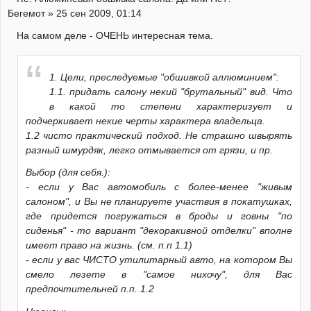
Бегемот » 25 сен 2009, 01:14
На самом деле - ОЧЕНЬ интересная тема.
1. Цели, преследуемые "обшивкой аллюминием":
1.1. придать салону некий "брутальный" вид. Что
в какой то степени характеризует и
подчеркивает некие черты характера владельца.
1.2 чисто практический подход. Не страшно швырять
разный шмурдяк, легко отмывается от грязи, и пр.
Выбор (для себя.):
- если у Вас автомобиль с более-менее "живым
салоном", и Вы не планируете участвия в покатушках,
где придется погружаться в броды и говны "по
сиденья" - то вариант "декоракивной отделки" вполне
имеет право на жизнь. (см. п.п 1.1)
- если у вас ЧИСТО утилитарный авто, на котором Вы
смело лезете в "самое нихочу", для Вас
предпочтительней п.п. 1.2