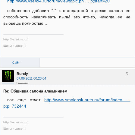
http://www.vse4x4.ru/forum/viewtopic.ph … p;start=20
собственно добавил "-" к стандартной отделке салона ее
способность накапливать пыль! это что-то, никогда ее не
выбьешь полностью...
http://rezinium.ru/
Шины и диски!!!
Сайт
5
Burcly
07.06.2011 00:23:04
Неактивен
Re: Обшивка салона алюминием
вот еще отчет
http://www.smolensk-auto.ru/forum/index …
p;p=732444
http://rezinium.ru/
Шины и диски!!!