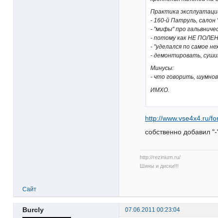
Практика эксплуатаци
- 160-й Патруль, салон 
- "мифы" про гальвниче
- потому как НЕ ПОЛЕНИ
- "уделался по самое н
- демонтировать, сушит
Минусы:
- что говорить, шумнова
ИМХО.
http://www.vse4x4.ru/f
собственно добавил "-
http://rezinium.ru/
Шины и диски!!!
Сайт
Burcly
07.06.2011 00:23:04