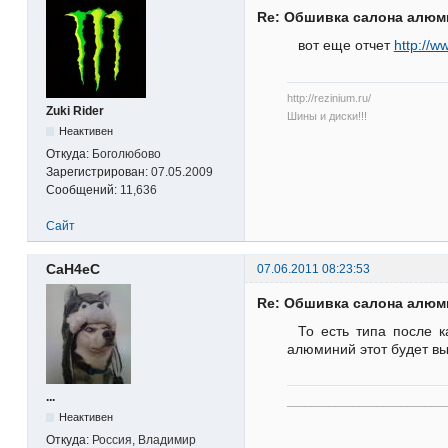
Re: Обшивка салона алю
вот еще отчет
http://
http://rezinium.ru/
Zuki Rider
Шины и диски!!!
Неактивен
Откуда:
Боголюбово
Зарегистрирован:
07.05.2009
Сообщений:
11,636
Сайт
CaH4eC
07.06.2011 08:23:53
Re: Обшивка салона алю
То есть типа после 
алюминий этот будет в
...
__________________________
Неактивен
Откуда:
Россия, Владимир