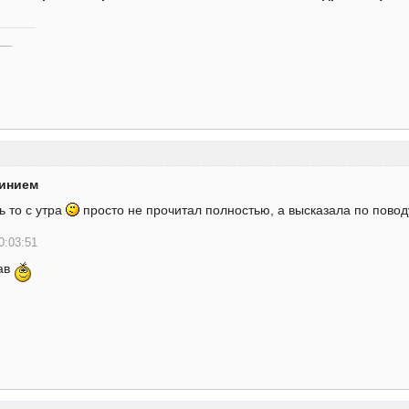
___
минием
ь то с утра
просто не прочитал полностью, а высказала по повод
0:03:51
ав