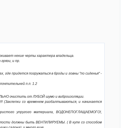
еркивает некие черты характера владельца.
рязи, и пр.
х, где придется погружаться в броды и говны "по сиденья" -
почтительней п.п. 1.2
ЕЛЬНО очистить от ЛУБОЙ шумо и виброизоляции.
! (Заклепки со временем разбалтываються, и начинается
 пористого упругого материала, ВОДОНЕПОГЛАЩАЕМОГО!,
олости должны быть ВЕНТИЛИРУЕМЫ. ( В купе со способом
и салона). и много еще....