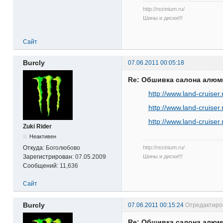
http://rezinium.ru/
Шины и диски!!!
Сайт
Burcly
07.06.2011 00:05:18
Re: Обшивка салона алю
http://www.land-cruise
http://www.land-cruise
http://www.land-cruise
Zuki Rider
Неактивен
http://rezinium.ru/
Откуда:
Боголюбово
Шины и диски!!!
Зарегистрирован:
07.05.2009
Сообщений:
11,636
Сайт
Burcly
07.06.2011 00:15:24
Отредактиров
Re: Обшивка салона алю