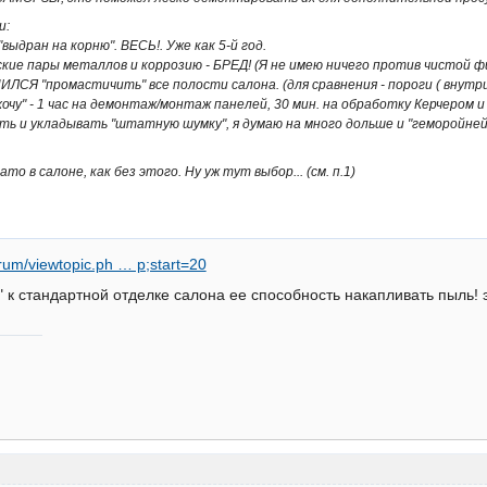
и:
"выдран на корню". ВЕСЬ!. Уже как 5-й год.
ские пары металлов и коррозию - БРЕД! (Я не имею ничего против чистой ф
ЛСЯ "промастичить" все полости салона. (для сравнения - пороги ( внутри 
ехочу" - 1 час на демонтаж/монтаж панелей, 30 мин. на обработку Керчером
ь и укладывать "штатную шумку", я думаю на много дольше и "геморойней".
то в салоне, как без этого. Ну уж тут выбор... (см. п.1)
orum/viewtopic.ph … p;start=20
" к стандартной отделке салона ее способность накапливать пыль! э