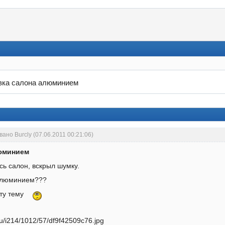
ка салона алюминием
ано Burcly (07.06.2011 00:21:06)
юминием
сь салон, вскрыл шумку.
н люминием???
эту тему