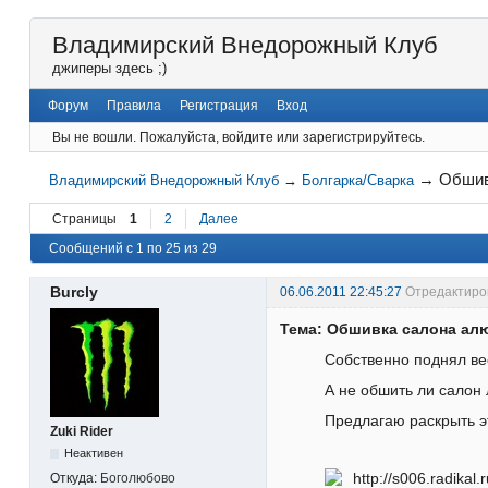
Владимирский Внедорожный Клуб
джиперы здесь ;)
Форум
Правила
Регистрация
Вход
Вы не вошли.
Пожалуйста, войдите или зарегистрируйтесь.
→
Обшив
Владимирский Внедорожный Клуб
→
Болгарка/Сварка
Страницы
1
2
Далее
Сообщений с 1 по 25 из 29
Burcly
06.06.2011 22:45:27
Отредактиров
Тема: Обшивка салона ал
Собственно поднял ве
А не обшить ли сало
Предлагаю раскрыть 
Zuki Rider
Неактивен
Откуда:
Боголюбово