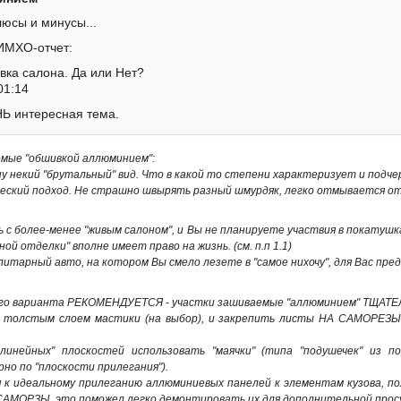
плюсы и минусы...
ИМХО-отчет:
ка салона. Да или Нет?
01:14
Ь интересная тема.
емые "обшивкой аллюминием":
ну некий "брутальный" вид. Что в какой то степени характеризует и подч
еский подход. Не страшно швырять разный шмурдяк, легко отмывается от г
ь с более-менее "живым салоном", и Вы не планируете участвия в покатушка
ой отделки" вполне имеет право на жизнь. (см. п.п 1.1)
литарный авто, на котором Вы смело лезете в "самое нихочу", для Вас пред
орого варианта РЕКОМЕНДУЕТСЯ - участки зашиваемые "аллюминием" ТЩАТ
 толстым слоем мастики (на выбор), и закрепить листы НА САМОРЕЗЫ!!
волинейных" плоскостей использовать "маячки" (типа "подушечек" из
но по "плоскости прилегания").
 к идеальному прилеганию аллюминиевых панелей к элементам кузова, п
САМОРЗЫ, это поможел легко демонтировать их для дополнительной просушк