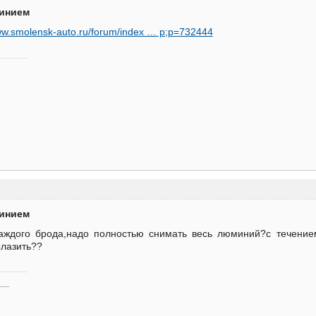
минием
www.smolensk-auto.ru/forum/index … p;p=732444
минием
каждого брода,надо полностью снимать весь люминий?с течение
ылазить??
___