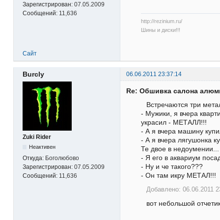
Зарегистрирован:
07.05.2009
Сообщений:
11,636
http://rezinium.ru/
Шины и диски!!!
Сайт
Burcly
06.06.2011 23:37:14
Re: Обшивка салона алю
Встречаются три мета
- Мужики, я вчера кварт
украсил - МЕТАЛЛ!!!
- А я вчера машину куп
Zuki Rider
- А я вчера лягушонка к
Неактивен
Те двое в недоумении...
- Я его в аквариум поса
Откуда:
Боголюбово
- Ну и че такого???
Зарегистрирован:
07.05.2009
- Он там икру МЕТАЛ!!!
Сообщений:
11,636
Добавлено: 06.06.2011 2
вот небольшой отчети