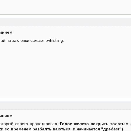
минием
й на заклепки сажают :whistling:
минием
оторый сирега процетировал :
Голое железо покрыть толстым 
и со временем разбалтываються, и начинается "дребезг")