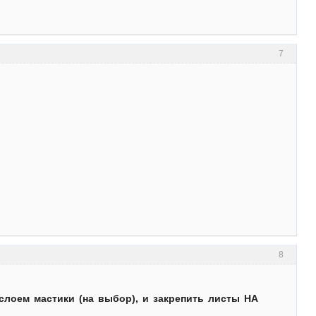
7
8
слоем мастики (на выбор), и закрепить листы НА