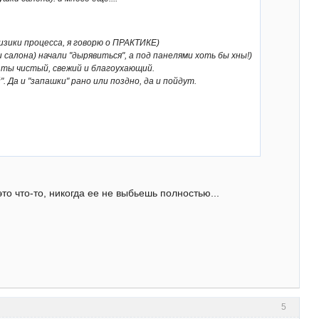
изики процесса, я говорю о ПРАКТИКЕ)
салона) начали "дырявиться", а под панелями хоть бы хны!)
 и ты чистый, свежий и благоухающий.
 Да и "запашки" рано или поздно, да и пойдут.
то что-то, никогда ее не выбьешь полностью...
5