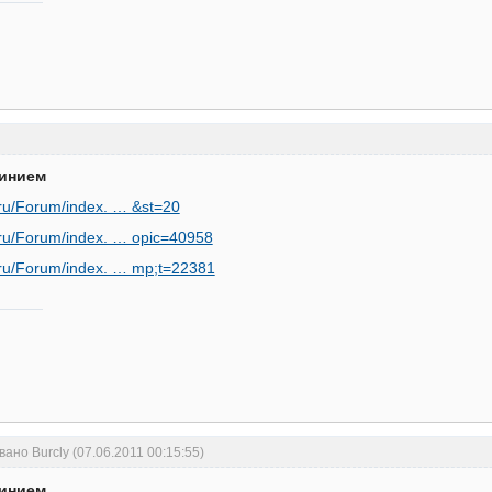
минием
r.ru/Forum/index. … &st=20
r.ru/Forum/index. … opic=40958
r.ru/Forum/index. … mp;t=22381
ано Burcly (07.06.2011 00:15:55)
минием