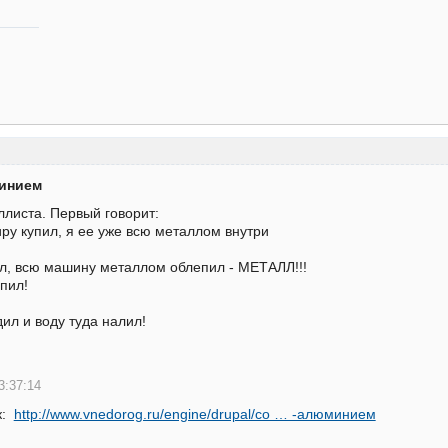
минием
ллиста. Первый говорит:
иру купил, я ее уже всю металлом внутри
ил, всю машину металлом облепил - МЕТАЛЛ!!!
упил!
дил и воду туда налил!
3:37:14
к:
http://www.vnedorog.ru/engine/drupal/co … -алюминием