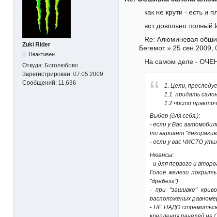
как не крути - есть и 
вот довольно полный 
Re: Алюминевая обшив
Zuki Rider
Бегемот » 25 сен 2009, 
Неактивен
На самом деле - ОЧЕН
Откуда:
Боголюбово
Зарегистрирован:
07.05.2009
Сообщений:
11,636
1. Цели, преследу
1.1. придать сало
1.2 чисто практич
Выбор (для себя.):
- если у Вас автомобил
то вариант "декоракивн
- если у вас ЧИСТО ути
Нюансы:
- и для первого и вт
Голое железо покрыть
"дребезг")
- при "зашивке" кри
расположеных равномер
- НЕ НАДО стремиться
крепления панелей на 